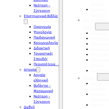
ελληνική
ελληνική
Νεότερη –
Νεότερη –
Σύγχρονη
Σύγχρονη
Επιστημονικά Βιβλία
Επιστημονικά
Οικονομία
Βιβλία
Ψυχολογία
Οικονομία
Παιδαγωγική
Ψυχολογία
Κοινωνιολογία
Παιδαγωγι
Διδακτική
Κοινωνιολ
Τουριστικές
Διδακτική
Σπουδές
Τουριστικέ
Περισσότερα…
Σπουδές
Ιστορία
Περισσότ
Αρχαία
Ιστορία
ελληνική
Αρχαία
Βυζάντιο –
ελληνική
Μεσαιωνική
Βυζάντιο –
Νεότερη –
Μεσαιωνικ
Σύγχρονη
Νεότερη –
Διεθνή