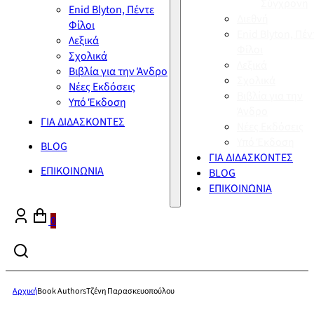
Σύγχρονη
Enid Blyton, Πέντε
Διεθνή
Φίλοι
Enid Blyton, Πέν
Λεξικά
Φίλοι
Σχολικά
Λεξικά
Βιβλία για την Άνδρο
Σχολικά
Νέες Εκδόσεις
Βιβλία για την
Υπό Έκδοση
Άνδρο
ΓΙΑ ΔΙΔΑΣΚΟΝΤΕΣ
Νέες Εκδόσεις
Υπό Έκδοση
BLOG
ΓΙΑ ΔΙΔΑΣΚΟΝΤΕΣ
ΕΠΙΚΟΙΝΩΝΙΑ
BLOG
ΕΠΙΚΟΙΝΩΝΙΑ
0
Αρχική
Book Authors
Τζένη Παρασκευοπούλου