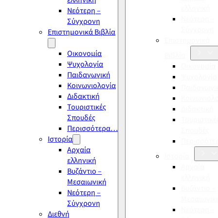
ελληνική
ελληνική
Νεότερη –
Νεότερη –
Σύγχρονη
Σύγχρονη
Επιστημονικά Βιβλία
Επιστημονικά
Οικονομία
Βιβλία
Ψυχολογία
Οικονομία
Παιδαγωγική
Ψυχολογία
Κοινωνιολογία
Παιδαγωγι
Διδακτική
Κοινωνιολ
Τουριστικές
Διδακτική
Σπουδές
Τουριστικέ
Περισσότερα…
Σπουδές
Ιστορία
Περισσότ
Αρχαία
Ιστορία
ελληνική
Αρχαία
Βυζάντιο –
ελληνική
Μεσαιωνική
Βυζάντιο –
Νεότερη –
Μεσαιωνικ
Σύγχρονη
Νεότερη –
Διεθνή