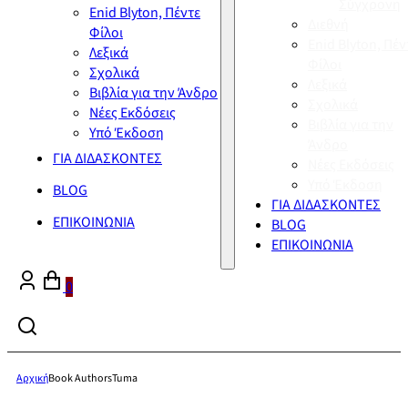
Σύγχρονη
Enid Blyton, Πέντε
Διεθνή
Φίλοι
Enid Blyton, Πέν
Λεξικά
Φίλοι
Σχολικά
Λεξικά
Βιβλία για την Άνδρο
Σχολικά
Νέες Εκδόσεις
Βιβλία για την
Υπό Έκδοση
Άνδρο
ΓΙΑ ΔΙΔΑΣΚΟΝΤΕΣ
Νέες Εκδόσεις
Υπό Έκδοση
BLOG
ΓΙΑ ΔΙΔΑΣΚΟΝΤΕΣ
ΕΠΙΚΟΙΝΩΝΙΑ
BLOG
ΕΠΙΚΟΙΝΩΝΙΑ
0
Αρχική
Book Authors
Tuma