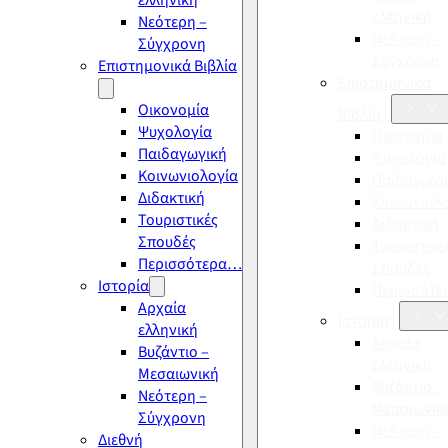
ελληνική
ελληνική
Νεότερη –
Νεότερη –
Σύγχρονη
Σύγχρονη
Επιστημονικά Βιβλία
Επιστημονικά
Οικονομία
Βιβλία
Ψυχολογία
Οικονομία
Παιδαγωγική
Ψυχολογία
Κοινωνιολογία
Παιδαγωγι
Διδακτική
Κοινωνιολ
Τουριστικές
Διδακτική
Σπουδές
Τουριστικέ
Περισσότερα…
Σπουδές
Ιστορία
Περισσότ
Αρχαία
Ιστορία
ελληνική
Αρχαία
Βυζάντιο –
ελληνική
Μεσαιωνική
Βυζάντιο –
Νεότερη –
Μεσαιωνικ
Σύγχρονη
Νεότερη –
Διεθνή