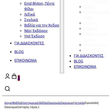
Σύγχρονη
Enid Blyton, Πέντε
Διεθνή
Φίλοι
Enid Blyton, Πέν
Λεξικά
Φίλοι
Σχολικά
Λεξικά
Βιβλία για την Άνδρο
Σχολικά
Νέες Εκδόσεις
Βιβλία για την
Υπό Έκδοση
Άνδρο
ΓΙΑ ΔΙΔΑΣΚΟΝΤΕΣ
Νέες Εκδόσεις
Υπό Έκδοση
BLOG
ΓΙΑ ΔΙΔΑΣΚΟΝΤΕΣ
ΕΠΙΚΟΙΝΩΝΙΑ
BLOG
ΕΠΙΚΟΙΝΩΝΙΑ
0
Αρχική
Βιβλία
Επιστημονικά Βιβλία
Οικονομία
Οικονομική Ιστορία
Ευρωπαϊκή
Οικονομική Ιστορία, τόμος 1