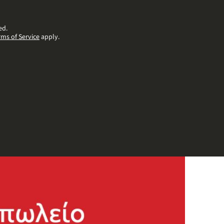
ed.
rms of Service
apply.