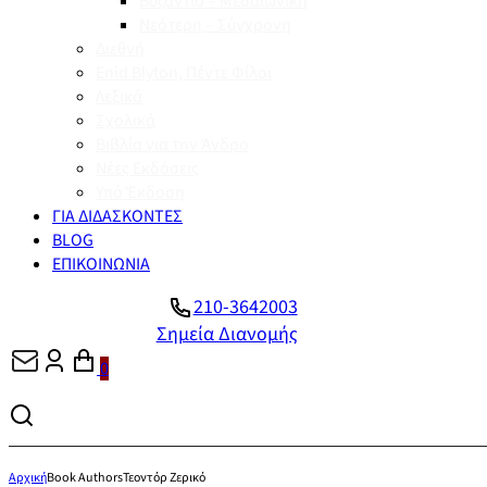
Βυζάντιο – Μεσαιωνική
Νεότερη – Σύγχρονη
Διεθνή
Enid Blyton, Πέντε Φίλοι
Λεξικά
Σχολικά
Βιβλία για την Άνδρο
Νέες Εκδόσεις
Υπό Έκδοση
ΓΙΑ ΔΙΔΑΣΚΟΝΤΕΣ
BLOG
ΕΠΙΚΟΙΝΩΝΙΑ
210-3642003
Σημεία Διανομής
0
Αρχική
Book Authors
Τεοντόρ Ζερικό