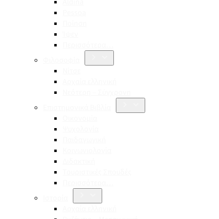
Aldina
Pessoa
Ποίηση
Ίψεν
Περισσότερα…
Φιλοσοφία
Νίτσε
Αρχαία ελληνική
Νεότερη – Σύγχρονη
Επιστημονικά Βιβλία
Οικονομία
Ψυχολογία
Παιδαγωγική
Κοινωνιολογία
Διδακτική
Τουριστικές Σπουδές
Περισσότερα…
Ιστορία
Αρχαία ελληνική