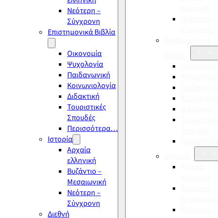
ελληνική
ελληνική
Νεότερη –
Νεότερη –
Σύγχρονη
Σύγχρονη
Επιστημονικά Βιβλία
Επιστημονικά
Οικονομία
Βιβλία
Ψυχολογία
Οικονομία
Παιδαγωγική
Ψυχολογία
Κοινωνιολογία
Παιδαγωγι
Διδακτική
Κοινωνιολ
Τουριστικές
Διδακτική
Σπουδές
Τουριστικέ
Περισσότερα…
Σπουδές
Ιστορία
Περισσότ
Αρχαία
Ιστορία
ελληνική
Αρχαία
Βυζάντιο –
ελληνική
Μεσαιωνική
Βυζάντιο –
Νεότερη –
Μεσαιωνικ
Σύγχρονη
Νεότερη –
Διεθνή