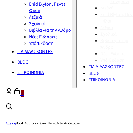
Σύγχρονη
Enid Blyton, Πέντε
Διεθνή
Φίλοι
Enid Blyton, Πέν
Λεξικά
Φίλοι
Σχολικά
Λεξικά
Βιβλία για την Άνδρο
Σχολικά
Νέες Εκδόσεις
Βιβλία για την
Υπό Έκδοση
Άνδρο
ΓΙΑ ΔΙΔΑΣΚΟΝΤΕΣ
Νέες Εκδόσεις
Υπό Έκδοση
BLOG
ΓΙΑ ΔΙΔΑΣΚΟΝΤΕΣ
ΕΠΙΚΟΙΝΩΝΙΑ
BLOG
ΕΠΙΚΟΙΝΩΝΙΑ
0
Αρχική
Book Authors
Στέλιος Παπαλεξανδρόπουλος