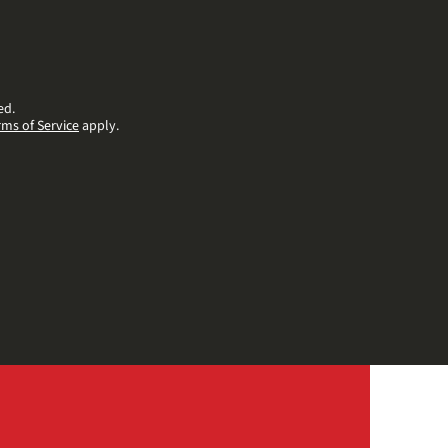
ed.
rms of Service
apply.