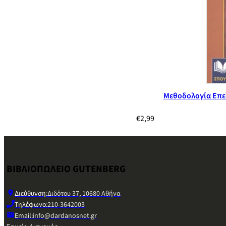
Μεθοδολογία Επε
€
2,99
ΒΙΒΛΙΟΠΩΛΕΙΟ GUTENBERG
Διεύθυνση:
Διδότου 37, 10680 Αθήνα
Τηλέφωνο:
210-3642003
Email:
info@dardanosnet.gr