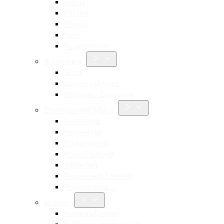
Aldina
Pessoa
Ποίηση
Ίψεν
Περισσότερα…
Φιλοσοφία
Νίτσε
Αρχαία ελληνική
Νεότερη – Σύγχρονη
Επιστημονικά Βιβλία
Οικονομία
Ψυχολογία
Παιδαγωγική
Κοινωνιολογία
Διδακτική
Τουριστικές Σπουδές
Περισσότερα…
Ιστορία
Αρχαία ελληνική