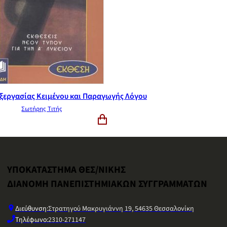
ξεργασίας Κειμένου και Παραγωγής Λόγου
Σωτήρης Τιτής
ΥΠΟΚΑΤΑΣΤΗΜΑ ΘΕΣ/ΝΙΚΗΣ
ΔΙΑΝΟΜΗ ΠΑΝΕΠΙΣΤΗΜΙΑΚΩΝ ΣΥΓΓΡΑΜΜΑΤΩΝ
Διεύθυνση:
Στρατηγού Μακρυγιάννη 19, 54635 Θεσσαλονίκη
Τηλέφωνο:
2310-271147