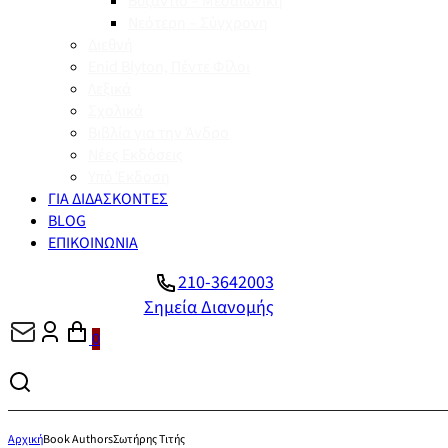
Βυζάντιο – Μεσαιωνική
Νεότερη – Σύγχρονη
Διεθνή
Enid Blyton, Πέντε Φίλοι
Λεξικά
Σχολικά
Βιβλία για την Άνδρο
Νέες Εκδόσεις
Υπό Έκδοση
ΓΙΑ ΔΙΔΑΣΚΟΝΤΕΣ
BLOG
ΕΠΙΚΟΙΝΩΝΙΑ
210-3642003
Σημεία Διανομής
0
Αρχική
Book Authors
Σωτήρης Τιτής