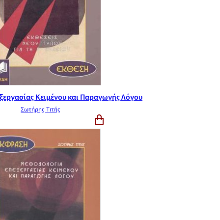
ξεργασίας Κειμένου και Παραγωγής Λόγου
Σωτήρης Τιτής