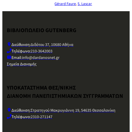
Gérard Faure
,
S. Lascar
ΒΙΒΛΙΟΠΩΛΕΙΟ GUTENBERG
Διεύθυνση:
Διδότου 37, 10680 Αθήνα
Τηλέφωνο:
210-3642003
Email:
info@dardanosnet.gr
Σημεία Διανομής
ΥΠΟΚΑΤΑΣΤΗΜΑ ΘΕΣ/ΝΙΚΗΣ
ΔΙΑΝΟΜΗ ΠΑΝΕΠΙΣΤΗΜΙΑΚΩΝ ΣΥΓΓΡΑΜΜΑΤΩΝ
Διεύθυνση:
Στρατηγού Μακρυγιάννη 19, 54635 Θεσσαλονίκη
Τηλέφωνο:
2310-271147