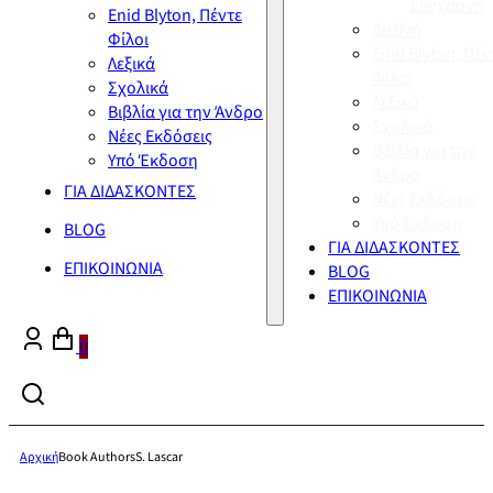
Σύγχρονη
Enid Blyton, Πέντε
Διεθνή
Φίλοι
Enid Blyton, Πέν
Λεξικά
Φίλοι
Σχολικά
Λεξικά
Βιβλία για την Άνδρο
Σχολικά
Νέες Εκδόσεις
Βιβλία για την
Υπό Έκδοση
Άνδρο
ΓΙΑ ΔΙΔΑΣΚΟΝΤΕΣ
Νέες Εκδόσεις
Υπό Έκδοση
BLOG
ΓΙΑ ΔΙΔΑΣΚΟΝΤΕΣ
ΕΠΙΚΟΙΝΩΝΙΑ
BLOG
ΕΠΙΚΟΙΝΩΝΙΑ
0
Αρχική
Book Authors
S. Lascar