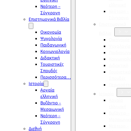
ελληνική
ελληνική
Νεότερη –
Νεότερη –
Σύγχρονη
Σύγχρονη
Επιστημονικά Βιβλία
Επιστημονικά
Οικονομία
Βιβλία
Ψυχολογία
Οικονομία
Παιδαγωγική
Ψυχολογία
Κοινωνιολογία
Παιδαγωγι
Διδακτική
Κοινωνιολ
Τουριστικές
Διδακτική
Σπουδές
Τουριστικέ
Περισσότερα…
Σπουδές
Ιστορία
Περισσότ
Αρχαία
Ιστορία
ελληνική
Αρχαία
Βυζάντιο –
ελληνική
Μεσαιωνική
Βυζάντιο –
Νεότερη –
Μεσαιωνικ
Σύγχρονη
Νεότερη –
Διεθνή