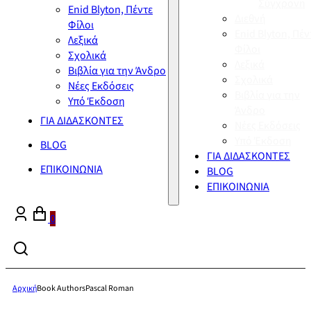
Σύγχρονη
Enid Blyton, Πέντε
Διεθνή
Φίλοι
Enid Blyton, Πέν
Λεξικά
Φίλοι
Σχολικά
Λεξικά
Βιβλία για την Άνδρο
Σχολικά
Νέες Εκδόσεις
Βιβλία για την
Υπό Έκδοση
Άνδρο
ΓΙΑ ΔΙΔΑΣΚΟΝΤΕΣ
Νέες Εκδόσεις
Υπό Έκδοση
BLOG
ΓΙΑ ΔΙΔΑΣΚΟΝΤΕΣ
ΕΠΙΚΟΙΝΩΝΙΑ
BLOG
ΕΠΙΚΟΙΝΩΝΙΑ
0
Αρχική
Book Authors
Pascal Roman