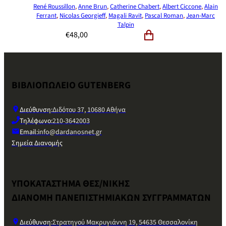
René Roussillon
,
Anne Brun
,
Catherine Chabert
,
Albert Ciccone
,
Alain
Ferrant
,
Nicolas Georgieff
,
Magali Ravit
,
Pascal Roman
,
Jean-Marc
Talpin
€
48,00
ΒΙΒΛΙΟΠΩΛΕΙΟ GUTENBERG
Διεύθυνση:
Διδότου 37, 10680 Αθήνα
Τηλέφωνο:
210-3642003
Email:
info@dardanosnet.gr
Σημεία Διανομής
ΥΠΟΚΑΤΑΣΤΗΜΑ ΘΕΣ/ΝΙΚΗΣ
ΔΙΑΝΟΜΗ ΠΑΝΕΠΙΣΤΗΜΙΑΚΩΝ ΣΥΓΓΡΑΜΜΑΤΩΝ
Διεύθυνση:
Στρατηγού Μακρυγιάννη 19, 54635 Θεσσαλονίκη