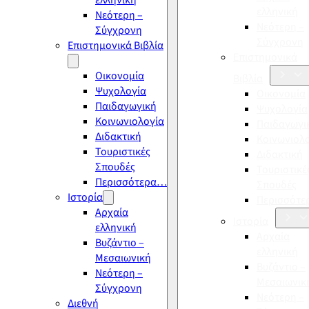
ελληνική
ελληνική
Νεότερη –
Νεότερη –
Σύγχρονη
Σύγχρονη
Επιστημονικά Βιβλία
Επιστημονικά
Οικονομία
Βιβλία
Ψυχολογία
Οικονομία
Παιδαγωγική
Ψυχολογία
Κοινωνιολογία
Παιδαγωγι
Διδακτική
Κοινωνιολ
Τουριστικές
Διδακτική
Σπουδές
Τουριστικέ
Περισσότερα…
Σπουδές
Ιστορία
Περισσότ
Αρχαία
Ιστορία
ελληνική
Αρχαία
Βυζάντιο –
ελληνική
Μεσαιωνική
Βυζάντιο –
Νεότερη –
Μεσαιωνικ
Σύγχρονη
Νεότερη –
Διεθνή