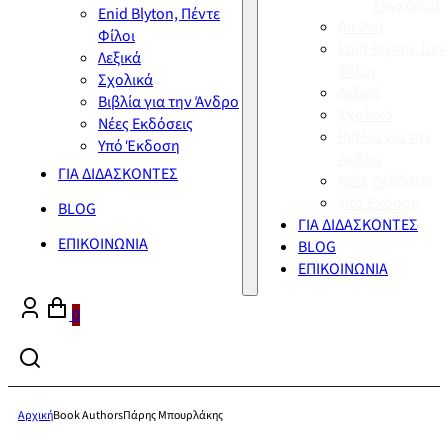
Σύγχρονη
Enid Blyton, Πέντε
Διεθνή
Φίλοι
Enid Blyton, Πέν
Λεξικά
Φίλοι
Σχολικά
Λεξικά
Βιβλία για την Άνδρο
Σχολικά
Νέες Εκδόσεις
Βιβλία για την
Υπό Έκδοση
Άνδρο
ΓΙΑ ΔΙΔΑΣΚΟΝΤΕΣ
Νέες Εκδόσεις
Υπό Έκδοση
BLOG
ΓΙΑ ΔΙΔΑΣΚΟΝΤΕΣ
ΕΠΙΚΟΙΝΩΝΙΑ
BLOG
ΕΠΙΚΟΙΝΩΝΙΑ
0
Αρχική
Book Authors
Πάρης Μπουρλάκης