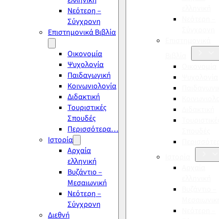
ελληνική
ελληνική
Νεότερη –
Νεότερη –
Σύγχρονη
Σύγχρονη
Επιστημονικά Βιβλία
Επιστημονικά
Οικονομία
Βιβλία
Ψυχολογία
Οικονομία
Παιδαγωγική
Ψυχολογία
Κοινωνιολογία
Παιδαγωγι
Διδακτική
Κοινωνιολ
Τουριστικές
Διδακτική
Σπουδές
Τουριστικέ
Περισσότερα…
Σπουδές
Ιστορία
Περισσότ
Αρχαία
Ιστορία
ελληνική
Αρχαία
Βυζάντιο –
ελληνική
Μεσαιωνική
Βυζάντιο –
Νεότερη –
Μεσαιωνικ
Σύγχρονη
Νεότερη –
Διεθνή