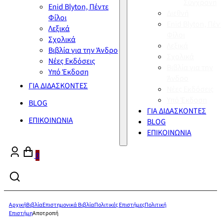
Σύγχρονη
Enid Blyton, Πέντε
Διεθνή
Φίλοι
Enid Blyton, Πέν
Λεξικά
Φίλοι
Σχολικά
Λεξικά
Βιβλία για την Άνδρο
Σχολικά
Νέες Εκδόσεις
Βιβλία για την
Υπό Έκδοση
Άνδρο
ΓΙΑ ΔΙΔΑΣΚΟΝΤΕΣ
Νέες Εκδόσεις
Υπό Έκδοση
BLOG
ΓΙΑ ΔΙΔΑΣΚΟΝΤΕΣ
ΕΠΙΚΟΙΝΩΝΙΑ
BLOG
ΕΠΙΚΟΙΝΩΝΙΑ
0
Αρχική
Βιβλία
Επιστημονικά Βιβλία
Πολιτικές Επιστήμες
Πολιτική
Επιστήμη
Αποτροπή