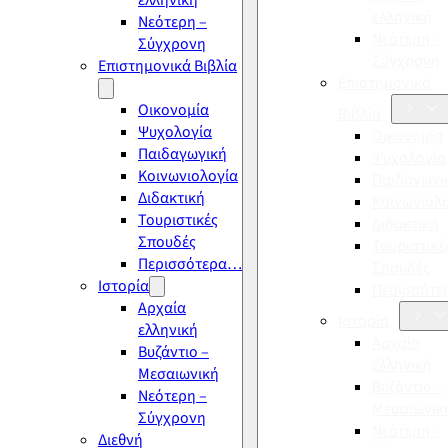
ελληνική
ελληνική
Νεότερη –
Νεότερη –
Σύγχρονη
Σύγχρονη
Επιστημονικά Βιβλία
Επιστημονικά
Οικονομία
Βιβλία
Ψυχολογία
Οικονομία
Παιδαγωγική
Ψυχολογία
Κοινωνιολογία
Παιδαγωγι
Διδακτική
Κοινωνιολ
Τουριστικές
Διδακτική
Σπουδές
Τουριστικέ
Περισσότερα…
Σπουδές
Ιστορία
Περισσότ
Αρχαία
Ιστορία
ελληνική
Αρχαία
Βυζάντιο –
ελληνική
Μεσαιωνική
Βυζάντιο –
Νεότερη –
Μεσαιωνικ
Σύγχρονη
Νεότερη –
Διεθνή