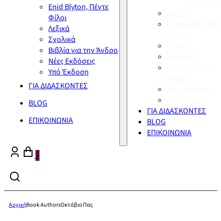
Σύγχρονη
Enid Blyton, Πέντε
Διεθνή
Φίλοι
Enid Blyton, Πέν
Λεξικά
Φίλοι
Σχολικά
Λεξικά
Βιβλία για την Άνδρο
Σχολικά
Νέες Εκδόσεις
Βιβλία για την
Υπό Έκδοση
Άνδρο
ΓΙΑ ΔΙΔΑΣΚΟΝΤΕΣ
Νέες Εκδόσεις
Υπό Έκδοση
BLOG
ΓΙΑ ΔΙΔΑΣΚΟΝΤΕΣ
ΕΠΙΚΟΙΝΩΝΙΑ
BLOG
ΕΠΙΚΟΙΝΩΝΙΑ
0
Αρχική
Book Authors
Οκτάβιο Πας