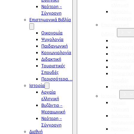
ελληνική
ελληνική
Νεότερη –
Νεότερη –
Σύγχρονη
Σύγχρονη
Επιστημονικά Βιβλία
Επιστημονικά
Οικονομία
Βιβλία
Ψυχολογία
Οικονομία
Παιδαγωγική
Ψυχολογία
Κοινωνιολογία
Παιδαγωγι
Διδακτική
Κοινωνιολ
Τουριστικές
Διδακτική
Σπουδές
Τουριστικέ
Περισσότερα…
Σπουδές
Ιστορία
Περισσότ
Αρχαία
Ιστορία
ελληνική
Αρχαία
Βυζάντιο –
ελληνική
Μεσαιωνική
Βυζάντιο –
Νεότερη –
Μεσαιωνικ
Σύγχρονη
Νεότερη –
Διεθνή