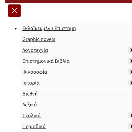
Εκλαϊκευμένη Επιστήμη
Graphic novels
Λογοτεχνία
Επιστημονικά Βιβλία
Φιλοσοφία
Ιστορία
Διεθνή
Λεξικά
Σχολικά
Περιοδικά