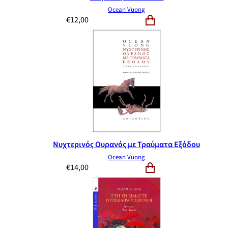
Ocean Vuong
€
12,00
Νυχτερινός Ουρανός με Τραύματα Εξόδου
Ocean Vuong
€
14,00