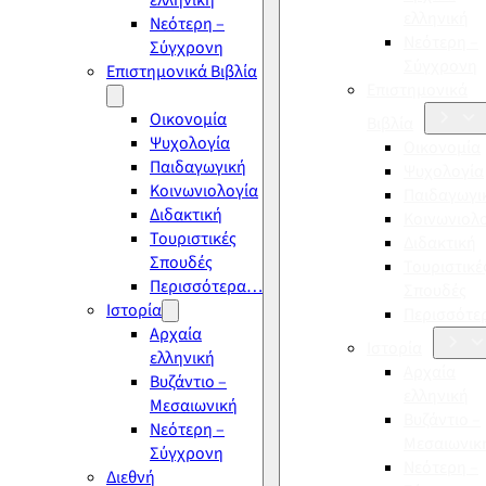
ελληνική
ελληνική
Νεότερη –
Νεότερη –
Σύγχρονη
Σύγχρονη
Επιστημονικά Βιβλία
Επιστημονικά
Οικονομία
Βιβλία
Ψυχολογία
Οικονομία
Παιδαγωγική
Ψυχολογία
Κοινωνιολογία
Παιδαγωγι
Διδακτική
Κοινωνιολ
Τουριστικές
Διδακτική
Σπουδές
Τουριστικέ
Περισσότερα…
Σπουδές
Ιστορία
Περισσότ
Αρχαία
Ιστορία
ελληνική
Αρχαία
Βυζάντιο –
ελληνική
Μεσαιωνική
Βυζάντιο –
Νεότερη –
Μεσαιωνικ
Σύγχρονη
Νεότερη –
Διεθνή