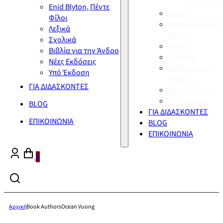
Σύγχρονη
Enid Blyton, Πέντε
Διεθνή
Φίλοι
Enid Blyton, Πέν
Λεξικά
Φίλοι
Σχολικά
Λεξικά
Βιβλία για την Άνδρο
Σχολικά
Νέες Εκδόσεις
Βιβλία για την
Υπό Έκδοση
Άνδρο
ΓΙΑ ΔΙΔΑΣΚΟΝΤΕΣ
Νέες Εκδόσεις
Υπό Έκδοση
BLOG
ΓΙΑ ΔΙΔΑΣΚΟΝΤΕΣ
ΕΠΙΚΟΙΝΩΝΙΑ
BLOG
ΕΠΙΚΟΙΝΩΝΙΑ
0
Αρχική
Book Authors
Ocean Vuong