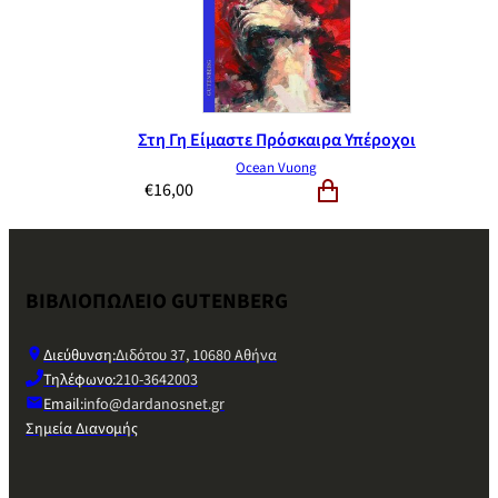
Στη Γη Είμαστε Πρόσκαιρα Υπέροχοι
Ocean Vuong
€
16,00
ΒΙΒΛΙΟΠΩΛΕΙΟ GUTENBERG
Διεύθυνση:
Διδότου 37, 10680 Αθήνα
Τηλέφωνο:
210-3642003
Email:
info@dardanosnet.gr
Σημεία Διανομής