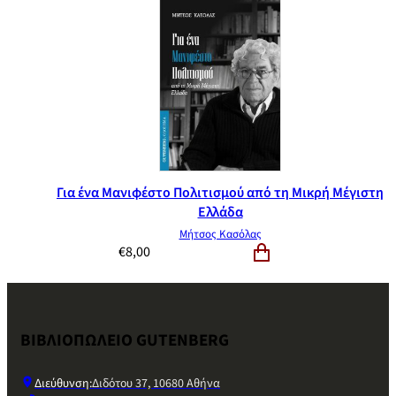
Για ένα Μανιφέστο Πολιτισμού από τη Μικρή Μέγιστη
Ελλάδα
Μήτσος Κασόλας
€
8,00
ΒΙΒΛΙΟΠΩΛΕΙΟ GUTENBERG
Διεύθυνση:
Διδότου 37, 10680 Αθήνα