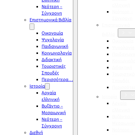
ελληνική
ελληνική
Νεότερη –
Νεότερη –
Σύγχρονη
Σύγχρονη
Επιστημονικά Βιβλία
Επιστημονικά
Οικονομία
Βιβλία
Ψυχολογία
Οικονομία
Παιδαγωγική
Ψυχολογία
Κοινωνιολογία
Παιδαγωγι
Διδακτική
Κοινωνιολ
Τουριστικές
Διδακτική
Σπουδές
Τουριστικέ
Περισσότερα…
Σπουδές
Ιστορία
Περισσότ
Αρχαία
Ιστορία
ελληνική
Αρχαία
Βυζάντιο –
ελληνική
Μεσαιωνική
Βυζάντιο –
Νεότερη –
Μεσαιωνικ
Σύγχρονη
Νεότερη –
Διεθνή