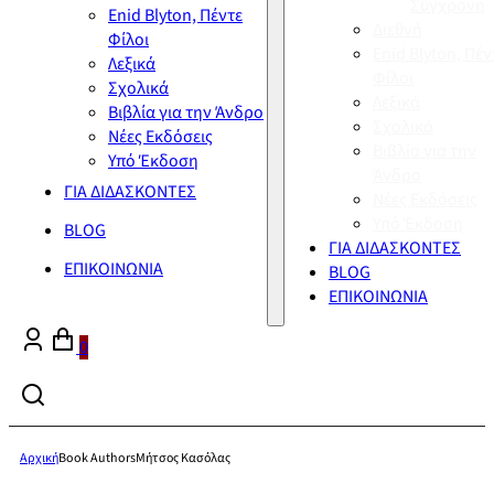
Σύγχρονη
Enid Blyton, Πέντε
Διεθνή
Φίλοι
Enid Blyton, Πέν
Λεξικά
Φίλοι
Σχολικά
Λεξικά
Βιβλία για την Άνδρο
Σχολικά
Νέες Εκδόσεις
Βιβλία για την
Υπό Έκδοση
Άνδρο
ΓΙΑ ΔΙΔΑΣΚΟΝΤΕΣ
Νέες Εκδόσεις
Υπό Έκδοση
BLOG
ΓΙΑ ΔΙΔΑΣΚΟΝΤΕΣ
ΕΠΙΚΟΙΝΩΝΙΑ
BLOG
ΕΠΙΚΟΙΝΩΝΙΑ
0
Αρχική
Book Authors
Μήτσος Κασόλας