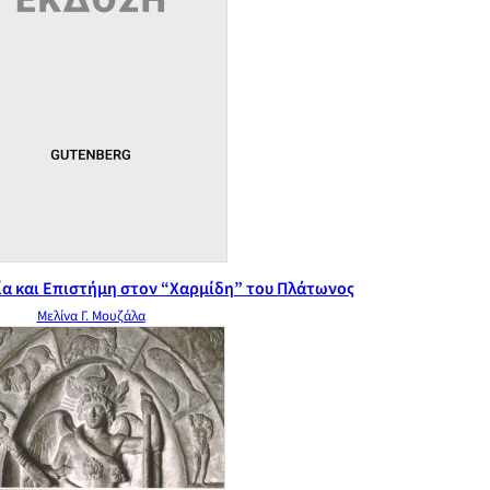
α και Επιστήμη στον “Χαρμίδη” του Πλάτωνος
Μελίνα Γ. Μουζάλα