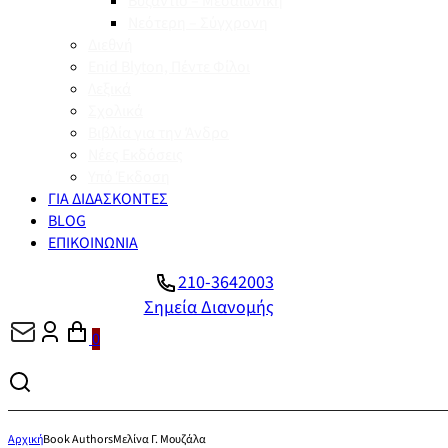
Βυζάντιο – Μεσαιωνική
Νεότερη – Σύγχρονη
Διεθνή
Enid Blyton, Πέντε Φίλοι
Λεξικά
Σχολικά
Βιβλία για την Άνδρο
Νέες Εκδόσεις
Υπό Έκδοση
ΓΙΑ ΔΙΔΑΣΚΟΝΤΕΣ
BLOG
ΕΠΙΚΟΙΝΩΝΙΑ
210-3642003
Σημεία Διανομής
0
Αρχική
Book Authors
Μελίνα Γ. Μουζάλα