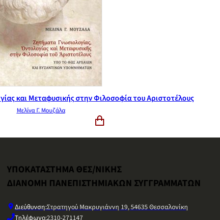
γίας και Μεταφυσικής στην Φιλοσοφία του Αριστοτέλους
Μελίνα Γ. Μουζάλα
ΥΠΟΚΑΤΑΣΤΗΜΑ ΘΕΣ/ΝΙΚΗΣ
ΔΙΑΝΟΜΗ ΠΑΝΕΠΙΣΤΗΜΙΑΚΩΝ ΣΥΓΓΡΑΜΜΑΤΩΝ
Διεύθυνση:
Στρατηγού Μακρυγιάννη 19, 54635 Θεσσαλονίκη
Τηλέφωνο:
2310-271147