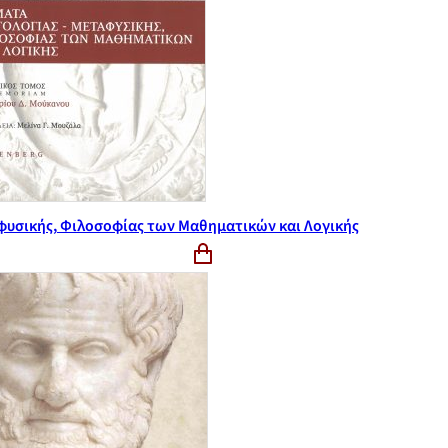
φυσικής, Φιλοσοφίας των Μαθηματικών και Λογικής