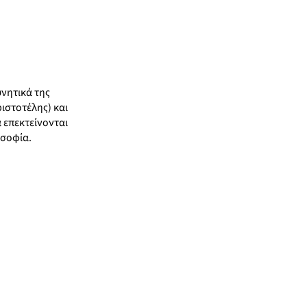
υνητικά της
ιστοτέλης) και
 επεκτείνονται
οσοφία.