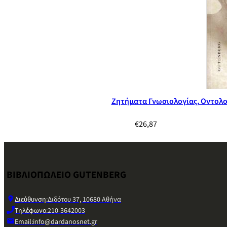
Ζητήματα Γνωσιολογίας, Οντολο
€
26,87
ΒΙΒΛΙΟΠΩΛΕΙΟ GUTENBERG
Διεύθυνση:
Διδότου 37, 10680 Αθήνα
Τηλέφωνο:
210-3642003
Email:
info@dardanosnet.gr