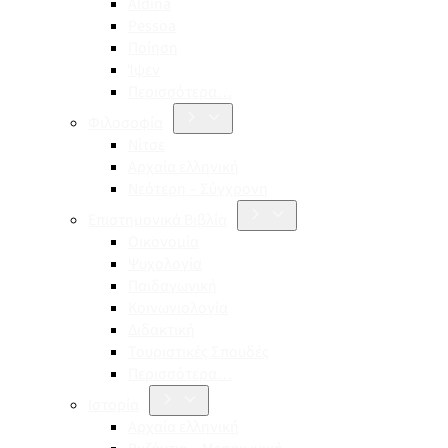
Aldina
Pessoa
Ποίηση
Ίψεν
Περισσότερα…
Φιλοσοφία
Νίτσε
Αρχαία ελληνική
Νεότερη – Σύγχρονη
Επιστημονικά Βιβλία
Οικονομία
Ψυχολογία
Παιδαγωγική
Κοινωνιολογία
Διδακτική
Τουριστικές Σπουδές
Περισσότερα…
Ιστορία
Αρχαία ελληνική