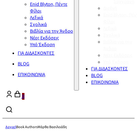
Σύγχρονη
Enid Blyton, Πέντε
Διεθνή
Φίλοι
Enid Blyton, Πέν
Λεξικά
Φίλοι
Σχολικά
Λεξικά
Βιβλία για την Άνδρο
Σχολικά
Νέες Εκδόσεις
Βιβλία για την
Υπό Έκδοση
Άνδρο
ΓΙΑ ΔΙΔΑΣΚΟΝΤΕΣ
Νέες Εκδόσεις
Υπό Έκδοση
BLOG
ΓΙΑ ΔΙΔΑΣΚΟΝΤΕΣ
ΕΠΙΚΟΙΝΩΝΙΑ
BLOG
ΕΠΙΚΟΙΝΩΝΙΑ
0
Αρχική
Book Authors
Μάρθα Βασιλειάδη