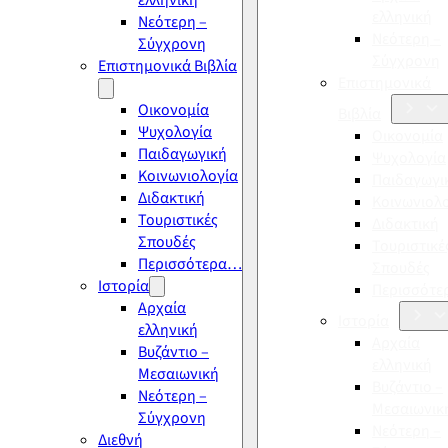
ελληνική
ελληνική
Νεότερη –
Νεότερη –
Σύγχρονη
Σύγχρονη
Επιστημονικά Βιβλία
Επιστημονικά
Οικονομία
Βιβλία
Ψυχολογία
Οικονομία
Παιδαγωγική
Ψυχολογία
Κοινωνιολογία
Παιδαγωγι
Διδακτική
Κοινωνιολ
Τουριστικές
Διδακτική
Σπουδές
Τουριστικέ
Περισσότερα…
Σπουδές
Ιστορία
Περισσότ
Αρχαία
Ιστορία
ελληνική
Αρχαία
Βυζάντιο –
ελληνική
Μεσαιωνική
Βυζάντιο –
Νεότερη –
Μεσαιωνικ
Σύγχρονη
Νεότερη –
Διεθνή