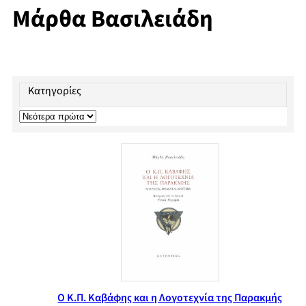
Μάρθα Βασιλειάδη
Κατηγορίες
Ο Κ.Π. Καβάφης και η Λογοτεχνία της Παρακμής