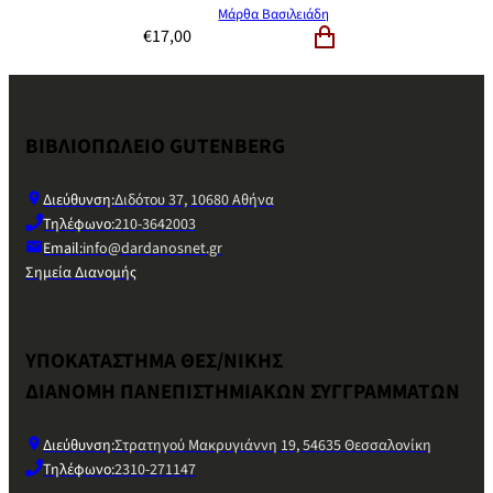
Μάρθα Βασιλειάδη
€
17,00
ΒΙΒΛΙΟΠΩΛΕΙΟ GUTENBERG
Διεύθυνση:
Διδότου 37, 10680 Αθήνα
Τηλέφωνο:
210-3642003
Email:
info@dardanosnet.gr
Σημεία Διανομής
ΥΠΟΚΑΤΑΣΤΗΜΑ ΘΕΣ/ΝΙΚΗΣ
ΔΙΑΝΟΜΗ ΠΑΝΕΠΙΣΤΗΜΙΑΚΩΝ ΣΥΓΓΡΑΜΜΑΤΩΝ
Διεύθυνση:
Στρατηγού Μακρυγιάννη 19, 54635 Θεσσαλονίκη
Τηλέφωνο:
2310-271147