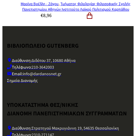
Μαρίνα Βρέλλη - Ζάχου
,
Τμήματος Φιλολογίας Φιλοσοφικής Σχολής
Πανεπιστημίου Αθηνών Ινστιτούτο Λαϊκού Πολιτισμού Καρπάθου
€
8,96
ΒΙΒΛΙΟΠΩΛΕΙΟ GUTENBERG
Διεύθυνση:
Διδότου 37, 10680 Αθήνα
Τηλέφωνο:
210-3642003
Email:
info@dardanosnet.gr
Σημεία Διανομής
ΥΠΟΚΑΤΑΣΤΗΜΑ ΘΕΣ/ΝΙΚΗΣ
ΔΙΑΝΟΜΗ ΠΑΝΕΠΙΣΤΗΜΙΑΚΩΝ ΣΥΓΓΡΑΜΜΑΤΩΝ
Διεύθυνση:
Στρατηγού Μακρυγιάννη 19, 54635 Θεσσαλονίκη
Τηλέφωνο:
2310-271147