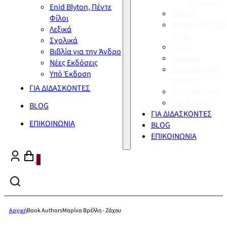
Σύγχρονη
Enid Blyton, Πέντε
Διεθνή
Φίλοι
Enid Blyton, Πέν
Λεξικά
Φίλοι
Σχολικά
Λεξικά
Βιβλία για την Άνδρο
Σχολικά
Νέες Εκδόσεις
Βιβλία για την
Υπό Έκδοση
Άνδρο
ΓΙΑ ΔΙΔΑΣΚΟΝΤΕΣ
Νέες Εκδόσεις
Υπό Έκδοση
BLOG
ΓΙΑ ΔΙΔΑΣΚΟΝΤΕΣ
ΕΠΙΚΟΙΝΩΝΙΑ
BLOG
ΕΠΙΚΟΙΝΩΝΙΑ
0
Αρχική
Book Authors
Μαρίνα Βρέλλη - Ζάχου