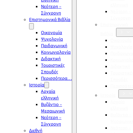
ελληνική
ελληνική
Νεότερη –
Νεότερη –
Σύγχρονη
Σύγχρονη
Επιστημονικά Βιβλία
Επιστημονικά
Οικονομία
Βιβλία
Ψυχολογία
Οικονομία
Παιδαγωγική
Ψυχολογία
Κοινωνιολογία
Παιδαγωγι
Διδακτική
Κοινωνιολ
Τουριστικές
Διδακτική
Σπουδές
Τουριστικέ
Περισσότερα…
Σπουδές
Ιστορία
Περισσότ
Αρχαία
Ιστορία
ελληνική
Αρχαία
Βυζάντιο –
ελληνική
Μεσαιωνική
Βυζάντιο –
Νεότερη –
Μεσαιωνικ
Σύγχρονη
Νεότερη –
Διεθνή