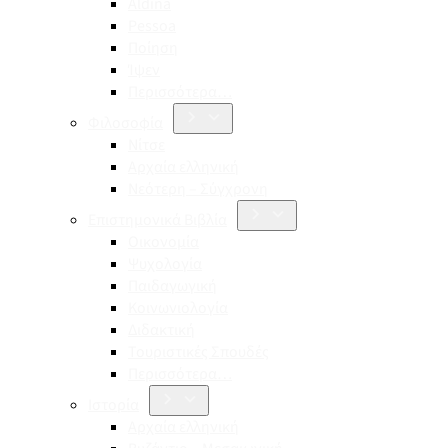
Aldina
Pessoa
Ποίηση
Ίψεν
Περισσότερα…
Φιλοσοφία
Νίτσε
Αρχαία ελληνική
Νεότερη – Σύγχρονη
Επιστημονικά Βιβλία
Οικονομία
Ψυχολογία
Παιδαγωγική
Κοινωνιολογία
Διδακτική
Τουριστικές Σπουδές
Περισσότερα…
Ιστορία
Αρχαία ελληνική