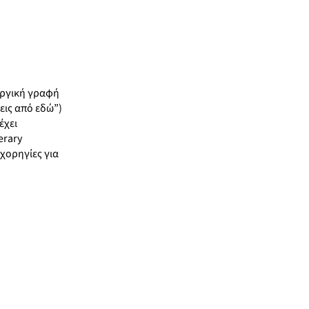
υργική γραφή
εις από εδώ”)
έχει
erary
χορηγίες για