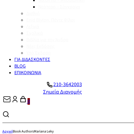
Βυζάντιο – Μεσαιωνική
Νεότερη – Σύγχρονη
Διεθνή
Enid Blyton, Πέντε Φίλοι
Λεξικά
Σχολικά
Βιβλία για την Άνδρο
Νέες Εκδόσεις
Υπό Έκδοση
ΓΙΑ ΔΙΔΑΣΚΟΝΤΕΣ
BLOG
ΕΠΙΚΟΙΝΩΝΙΑ
210-3642003
Σημεία Διανομής
0
Αρχική
Book Authors
Mariana Leky