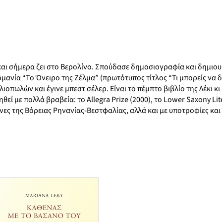
 και σήμερα ζει στο Βερολίνο. Σπούδασε δημοσιογραφία και δημιο
μανία “Το Όνειρο της Ζέλμα” (πρωτότυπος τίτλος “Τι μπορείς να δ
πωλών και έγινε μπεστ σέλερ. Είναι το πέμπτο βιβλίο της Λέκι κι 
θεί με πολλά βραβεία: το Allegra Prize (2000), το Lower Saxony Lit
νες της Βόρειας Ρηνανίας-Βεστφαλίας, αλλά και με υποτροφίες και 