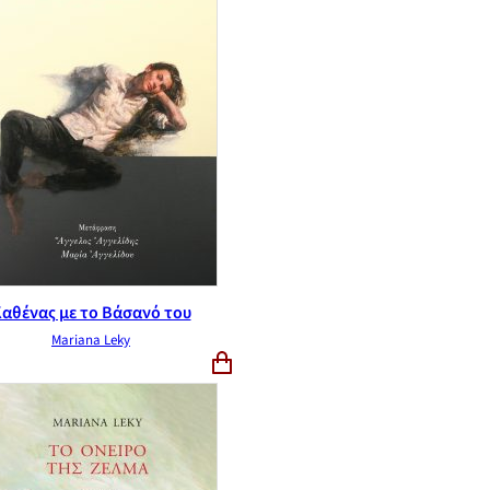
αθένας με το Βάσανό του
Mariana Leky