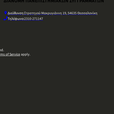
ΔΙΑΝΟΜΗ ΠΑΝΕΠΙΣΤΗΜΙΑΚΩΝ ΣΥΓΓΡΑΜΜΑΤΩΝ
Διεύθυνση:
Στρατηγού Μακρυγιάννη 19, 54635 Θεσσαλονίκη
Τηλέφωνο:
2310-271147
ed.
rms of Service
apply.