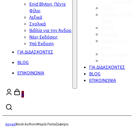
Σύγχρονη
Enid Blyton, Πέντε
Διεθνή
Φίλοι
Enid Blyton, Πέν
Λεξικά
Φίλοι
Σχολικά
Λεξικά
Βιβλία για την Άνδρο
Σχολικά
Νέες Εκδόσεις
Βιβλία για την
Υπό Έκδοση
Άνδρο
ΓΙΑ ΔΙΔΑΣΚΟΝΤΕΣ
Νέες Εκδόσεις
Υπό Έκδοση
BLOG
ΓΙΑ ΔΙΔΑΣΚΟΝΤΕΣ
ΕΠΙΚΟΙΝΩΝΙΑ
BLOG
ΕΠΙΚΟΙΝΩΝΙΑ
0
Αρχική
Book Authors
Μαρία Παπαζαφείρη