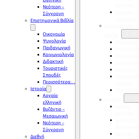
ελληνική
ελληνική
Νεότερη –
Νεότερη –
Σύγχρονη
Σύγχρονη
Επιστημονικά Βιβλία
Επιστημονικά
Οικονομία
Βιβλία
Ψυχολογία
Οικονομία
Παιδαγωγική
Ψυχολογία
Κοινωνιολογία
Παιδαγωγι
Διδακτική
Κοινωνιολ
Τουριστικές
Διδακτική
Σπουδές
Τουριστικέ
Περισσότερα…
Σπουδές
Ιστορία
Περισσότ
Αρχαία
Ιστορία
ελληνική
Αρχαία
Βυζάντιο –
ελληνική
Μεσαιωνική
Βυζάντιο –
Νεότερη –
Μεσαιωνικ
Σύγχρονη
Νεότερη –
Διεθνή