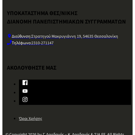
ΥΠΟΚΑΤΑΣΤΗΜΑ ΘΕΣ/ΝΙΚΗΣ
ΔΙΑΝΟΜΗ ΠΑΝΕΠΙΣΤΗΜΙΑΚΩΝ ΣΥΓΓΡΑΜΜΑΤΩΝ
Διεύθυνση:
Στρατηγού Μακρυγιάννη 19, 54635 Θεσσαλονίκη
Τηλέφωνο:
2310-271147
ΑΚΟΛΟΥΘΗΣΤΕ ΜΑΣ
Όροι Χρήσης
© Copyright 2026 by Γ. Δαρδανός – Κ. Δαρδανός & ΣΙΑ ΕΕ. All Rights