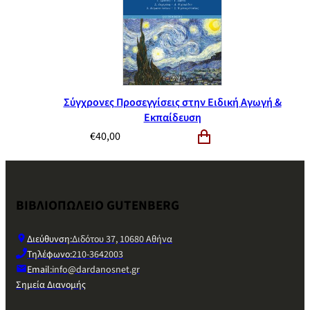
Σύγχρονες Προσεγγίσεις στην Ειδική Αγωγή &
Εκπαίδευση
€
40,00
ΒΙΒΛΙΟΠΩΛΕΙΟ GUTENBERG
Διεύθυνση:
Διδότου 37, 10680 Αθήνα
Τηλέφωνο:
210-3642003
Email:
info@dardanosnet.gr
Σημεία Διανομής