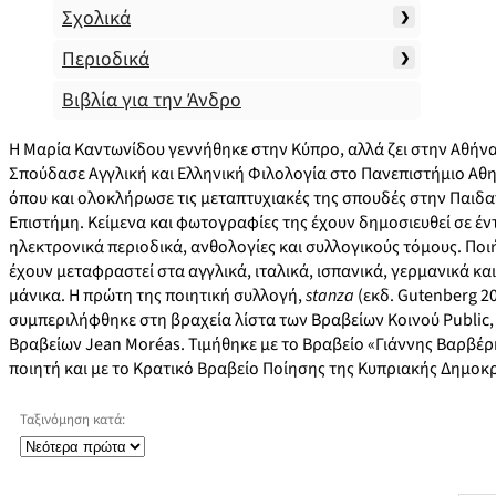
Σχολικά
Περιοδικά
Βιβλία για την Άνδρο
Η Μαρία Καντωνίδου γεννήθηκε στην Κύπρο, αλλά ζει στην Αθήνα
Σπούδασε Αγγλική και Ελληνική Φιλολογία στο Πανεπιστήμιο Αθ
όπου και ολοκλήρωσε τις μεταπτυχιακές της σπουδές στην Παιδ
Επιστήμη. Κείμενα και φωτογραφίες της έχουν δημοσιευθεί σε έν
ηλεκτρονικά περιοδικά, ανθολογίες και συλλογικούς τόμους. Ποι
έχουν μεταφραστεί στα αγγλικά, ιταλικά, ισπανικά, γερμανικά και
μάνικα. Η πρώτη της ποιητική συλλογή,
stanza
(εκδ. Gutenberg 20
συμπεριλήφθηκε στη βραχεία λίστα των Βραβείων Κοινού Public
Βραβείων Jean Moréas. Τιμήθηκε με το Βραβείο «Γιάννης Βαρβέ
ποιητή και με το Κρατικό Βραβείο Ποίησης της Κυπριακής Δημοκρ
Ταξινόμηση κατά: