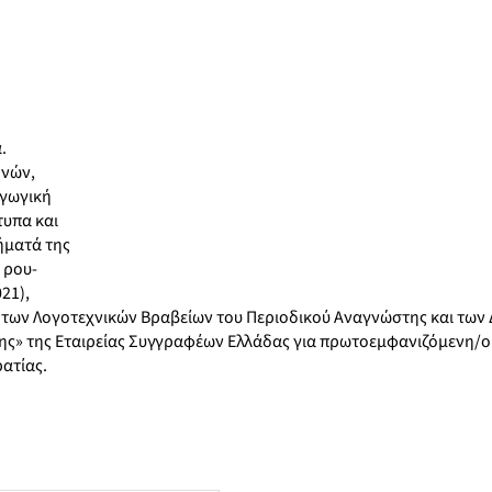
.
ηνών,
αγωγική
τυπα και
ήματά της
 ρου-
21),
, των Λογοτεχνικών Βραβείων του Περιοδικού Αναγνώστης και των
ρης» της Εταιρείας Συγγραφέων Ελλάδας για πρωτοεμφανιζόμενη/ο
ατίας.