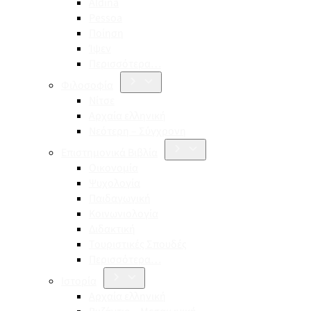
Aldina
Pessoa
Ποίηση
Ίψεν
Περισσότερα…
Φιλοσοφία
Νίτσε
Αρχαία ελληνική
Νεότερη – Σύγχρονη
Επιστημονικά Βιβλία
Οικονομία
Ψυχολογία
Παιδαγωγική
Κοινωνιολογία
Διδακτική
Τουριστικές Σπουδές
Περισσότερα…
Ιστορία
Αρχαία ελληνική