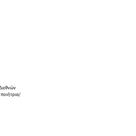
 Διεθνών
 ποιήτρια/