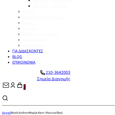
Βυζάντιο – Μεσαιωνική
Νεότερη – Σύγχρονη
Διεθνή
Enid Blyton, Πέντε Φίλοι
Λεξικά
Σχολικά
Βιβλία για την Άνδρο
Νέες Εκδόσεις
Υπό Έκδοση
ΓΙΑ ΔΙΔΑΣΚΟΝΤΕΣ
BLOG
ΕΠΙΚΟΙΝΩΝΙΑ
210-3642003
Σημεία Διανομής
0
Αρχική
Book Authors
Μαρία Καντ (Καντωνίδου)