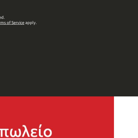
ed.
rms of Service
apply.