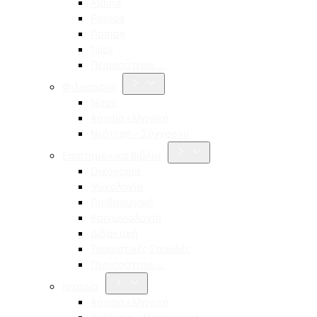
Aldina
Pessoa
Ποίηση
Ίψεν
Περισσότερα…
Φιλοσοφία
Νίτσε
Αρχαία ελληνική
Νεότερη – Σύγχρονη
Επιστημονικά Βιβλία
Οικονομία
Ψυχολογία
Παιδαγωγική
Κοινωνιολογία
Διδακτική
Τουριστικές Σπουδές
Περισσότερα…
Ιστορία
Αρχαία ελληνική