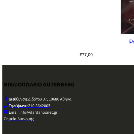
Εγ
€
77,00
ΒΙΒΛΙΟΠΩΛΕΙΟ GUTENBERG
Διεύθυνση:
Διδότου 37, 10680 Αθήνα
Τηλέφωνο:
210-3642003
Email:
info@dardanosnet.gr
Σημεία Διανομής