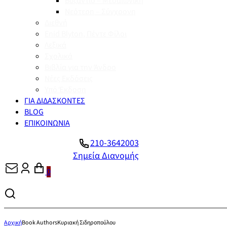
Βυζάντιο – Μεσαιωνική
Νεότερη – Σύγχρονη
Διεθνή
Enid Blyton, Πέντε Φίλοι
Λεξικά
Σχολικά
Βιβλία για την Άνδρο
Νέες Εκδόσεις
Υπό Έκδοση
ΓΙΑ ΔΙΔΑΣΚΟΝΤΕΣ
BLOG
ΕΠΙΚΟΙΝΩΝΙΑ
210-3642003
Σημεία Διανομής
0
Αρχική
Book Authors
Κυριακή Σιδηροπούλου