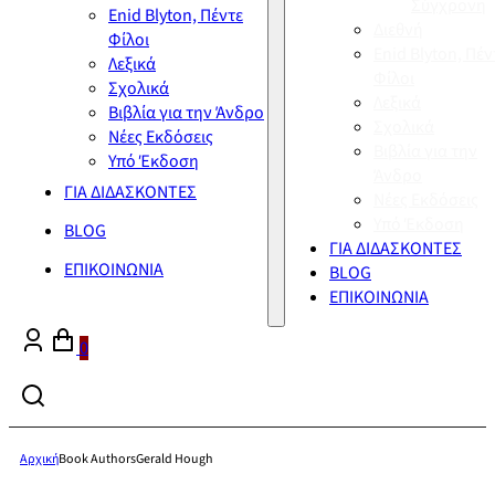
Σύγχρονη
Enid Blyton, Πέντε
Διεθνή
Φίλοι
Enid Blyton, Πέν
Λεξικά
Φίλοι
Σχολικά
Λεξικά
Βιβλία για την Άνδρο
Σχολικά
Νέες Εκδόσεις
Βιβλία για την
Υπό Έκδοση
Άνδρο
ΓΙΑ ΔΙΔΑΣΚΟΝΤΕΣ
Νέες Εκδόσεις
Υπό Έκδοση
BLOG
ΓΙΑ ΔΙΔΑΣΚΟΝΤΕΣ
ΕΠΙΚΟΙΝΩΝΙΑ
BLOG
ΕΠΙΚΟΙΝΩΝΙΑ
0
Αρχική
Book Authors
Gerald Hough