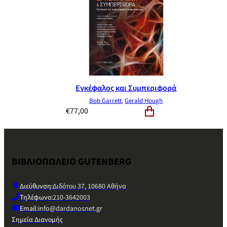
Εγκέφαλος και Συμπεριφορά
Bob Garrett
,
Gerald Hough
€
77,00
ΒΙΒΛΙΟΠΩΛΕΙΟ GUTENBERG
Διεύθυνση:
Διδότου 37, 10680 Αθήνα
Τηλέφωνο:
210-3642003
Email:
info@dardanosnet.gr
Σημεία Διανομής