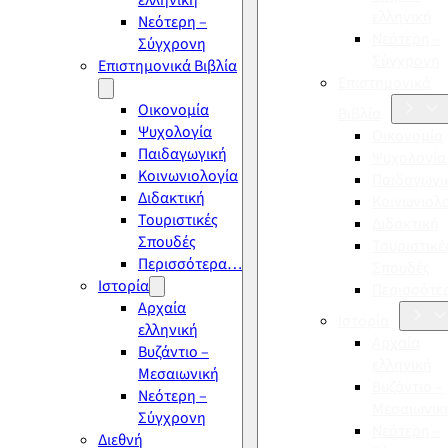
ελληνική
ελληνική
Νεότερη –
Νεότερη –
Σύγχρονη
Σύγχρονη
Επιστημονικά Βιβλία
Επιστημονικά
Οικονομία
Βιβλία
Ψυχολογία
Οικονομία
Παιδαγωγική
Ψυχολογία
Κοινωνιολογία
Παιδαγωγι
Διδακτική
Κοινωνιολ
Τουριστικές
Διδακτική
Σπουδές
Τουριστικέ
Περισσότερα…
Σπουδές
Ιστορία
Περισσότ
Αρχαία
Ιστορία
ελληνική
Αρχαία
Βυζάντιο –
ελληνική
Μεσαιωνική
Βυζάντιο –
Νεότερη –
Μεσαιωνικ
Σύγχρονη
Νεότερη –
Διεθνή