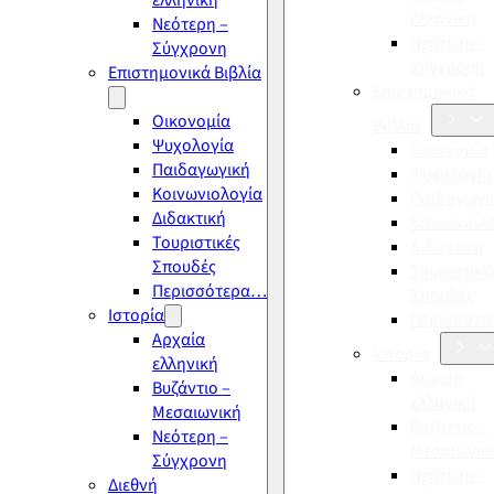
ελληνική
ελληνική
Νεότερη –
Νεότερη –
Σύγχρονη
Σύγχρονη
Επιστημονικά Βιβλία
Επιστημονικά
Οικονομία
Βιβλία
Ψυχολογία
Οικονομία
Παιδαγωγική
Ψυχολογία
Κοινωνιολογία
Παιδαγωγι
Διδακτική
Κοινωνιολ
Τουριστικές
Διδακτική
Σπουδές
Τουριστικέ
Περισσότερα…
Σπουδές
Ιστορία
Περισσότ
Αρχαία
Ιστορία
ελληνική
Αρχαία
Βυζάντιο –
ελληνική
Μεσαιωνική
Βυζάντιο –
Νεότερη –
Μεσαιωνικ
Σύγχρονη
Νεότερη –
Διεθνή