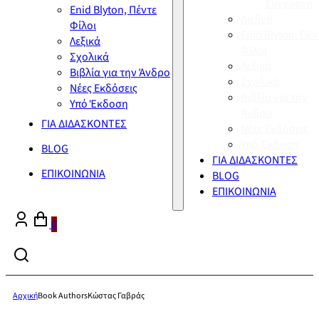
Σύγχρονη
Enid Blyton, Πέντε
Διεθνή
Φίλοι
Enid Blyton, Πέν
Λεξικά
Φίλοι
Σχολικά
Λεξικά
Βιβλία για την Άνδρο
Σχολικά
Νέες Εκδόσεις
Βιβλία για την
Υπό Έκδοση
Άνδρο
ΓΙΑ ΔΙΔΑΣΚΟΝΤΕΣ
Νέες Εκδόσεις
Υπό Έκδοση
BLOG
ΓΙΑ ΔΙΔΑΣΚΟΝΤΕΣ
ΕΠΙΚΟΙΝΩΝΙΑ
BLOG
ΕΠΙΚΟΙΝΩΝΙΑ
0
Αρχική
Book Authors
Κώστας Γαβράς