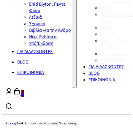
Σύγχρονη
Enid Blyton, Πέντε
Διεθνή
Φίλοι
Enid Blyton, Πέν
Λεξικά
Φίλοι
Σχολικά
Λεξικά
Βιβλία για την Άνδρο
Σχολικά
Νέες Εκδόσεις
Βιβλία για την
Υπό Έκδοση
Άνδρο
ΓΙΑ ΔΙΔΑΣΚΟΝΤΕΣ
Νέες Εκδόσεις
Υπό Έκδοση
BLOG
ΓΙΑ ΔΙΔΑΣΚΟΝΤΕΣ
ΕΠΙΚΟΙΝΩΝΙΑ
BLOG
ΕΠΙΚΟΙΝΩΝΙΑ
0
Αρχική
Book Authors
Κωνσταντίνος Μακριδάκης