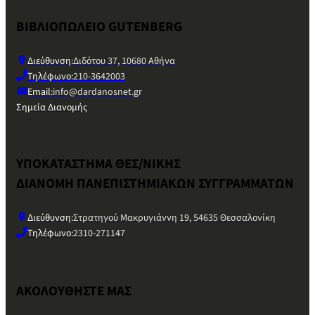
ΒΙΒΛΙΟΠΩΛΕΙΟ GUTENBERG
Διεύθυνση:
Διδότου 37, 10680 Αθήνα
Τηλέφωνο:
210-3642003
Email:
info@dardanosnet.gr
Σημεία Διανομής
ΥΠΟΚΑΤΑΣΤΗΜΑ ΘΕΣ/ΝΙΚΗΣ
ΔΙΑΝΟΜΗ ΠΑΝΕΠΙΣΤΗΜΙΑΚΩΝ ΣΥΓΓΡΑΜΜΑΤΩΝ
Διεύθυνση:
Στρατηγού Μακρυγιάννη 19, 54635 Θεσσαλονίκη
Τηλέφωνο:
2310-271147
ΑΚΟΛΟΥΘΗΣΤΕ ΜΑΣ