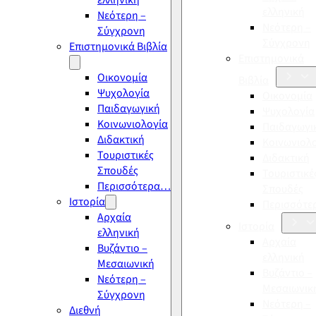
ελληνική
ελληνική
Νεότερη –
Νεότερη –
Σύγχρονη
Σύγχρονη
Επιστημονικά Βιβλία
Επιστημονικά
Οικονομία
Βιβλία
Ψυχολογία
Οικονομία
Παιδαγωγική
Ψυχολογία
Κοινωνιολογία
Παιδαγωγι
Διδακτική
Κοινωνιολ
Τουριστικές
Διδακτική
Σπουδές
Τουριστικέ
Περισσότερα…
Σπουδές
Ιστορία
Περισσότ
Αρχαία
Ιστορία
ελληνική
Αρχαία
Βυζάντιο –
ελληνική
Μεσαιωνική
Βυζάντιο –
Νεότερη –
Μεσαιωνικ
Σύγχρονη
Νεότερη –
Διεθνή