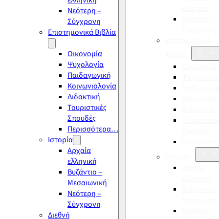
ελληνική
ελληνική
Νεότερη –
Νεότερη –
Σύγχρονη
Σύγχρονη
Επιστημονικά Βιβλία
Επιστημονικά
Οικονομία
Βιβλία
Ψυχολογία
Οικονομία
Παιδαγωγική
Ψυχολογία
Κοινωνιολογία
Παιδαγωγι
Διδακτική
Κοινωνιολ
Τουριστικές
Διδακτική
Σπουδές
Τουριστικέ
Περισσότερα…
Σπουδές
Ιστορία
Περισσότ
Αρχαία
Ιστορία
ελληνική
Αρχαία
Βυζάντιο –
ελληνική
Μεσαιωνική
Βυζάντιο –
Νεότερη –
Μεσαιωνικ
Σύγχρονη
Νεότερη –
Διεθνή