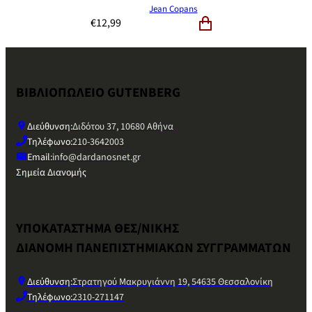
Jean Copans
€
12,99
ΒΙΒΛΙΟΠΩΛΕΙΟ GUTENBERG
Διεύθυνση:
Διδότου 37, 10680 Αθήνα
Τηλέφωνο:
210-3642003
Email:
info@dardanosnet.gr
Σημεία Διανομής
ΥΠΟΚΑΤΑΣΤΗΜΑ ΘΕΣ/ΝΙΚΗΣ
ΔΙΑΝΟΜΗ ΠΑΝΕΠΙΣΤΗΜΙΑΚΩΝ ΣΥΓΓΡΑΜΜΑΤΩΝ
Διεύθυνση:
Στρατηγού Μακρυγιάννη 19, 54635 Θεσσαλονίκη
Τηλέφωνο:
2310-271147