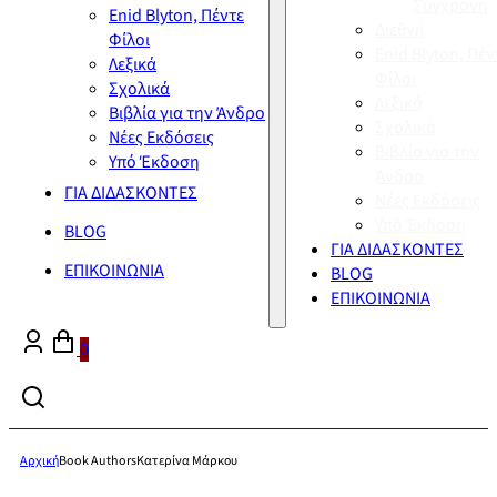
Σύγχρονη
Enid Blyton, Πέντε
Διεθνή
Φίλοι
Enid Blyton, Πέν
Λεξικά
Φίλοι
Σχολικά
Λεξικά
Βιβλία για την Άνδρο
Σχολικά
Νέες Εκδόσεις
Βιβλία για την
Υπό Έκδοση
Άνδρο
ΓΙΑ ΔΙΔΑΣΚΟΝΤΕΣ
Νέες Εκδόσεις
Υπό Έκδοση
BLOG
ΓΙΑ ΔΙΔΑΣΚΟΝΤΕΣ
ΕΠΙΚΟΙΝΩΝΙΑ
BLOG
ΕΠΙΚΟΙΝΩΝΙΑ
0
Αρχική
Book Authors
Κατερίνα Μάρκου