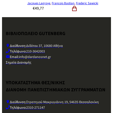
Jacques Lagroye
,
Francois Bastian
,
Frederic Sawicki
€
49,77
ΒΙΒΛΙΟΠΩΛΕΙΟ GUTENBERG
Διεύθυνση:
Διδότου 37, 10680 Αθήνα
Τηλέφωνο:
210-3642003
Email:
info@dardanosnet.gr
Σημεία Διανομής
ΥΠΟΚΑΤΑΣΤΗΜΑ ΘΕΣ/ΝΙΚΗΣ
ΔΙΑΝΟΜΗ ΠΑΝΕΠΙΣΤΗΜΙΑΚΩΝ ΣΥΓΓΡΑΜΜΑΤΩΝ
Διεύθυνση:
Στρατηγού Μακρυγιάννη 19, 54635 Θεσσαλονίκη
Τηλέφωνο:
2310-271147