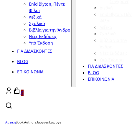
Σύγχρονη
Enid Blyton, Πέντε
Διεθνή
Φίλοι
Enid Blyton, Πέν
Λεξικά
Φίλοι
Σχολικά
Λεξικά
Βιβλία για την Άνδρο
Σχολικά
Νέες Εκδόσεις
Βιβλία για την
Υπό Έκδοση
Άνδρο
ΓΙΑ ΔΙΔΑΣΚΟΝΤΕΣ
Νέες Εκδόσεις
Υπό Έκδοση
BLOG
ΓΙΑ ΔΙΔΑΣΚΟΝΤΕΣ
ΕΠΙΚΟΙΝΩΝΙΑ
BLOG
ΕΠΙΚΟΙΝΩΝΙΑ
0
Αρχική
Book Authors
Jacques Lagroye