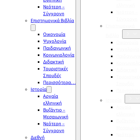
ελληνική
ελληνική
Νεότερη –
Νεότερη –
Σύγχρονη
Σύγχρονη
Επιστημονικά Βιβλία
Επιστημονικά
Οικονομία
Βιβλία
Ψυχολογία
Οικονομία
Παιδαγωγική
Ψυχολογία
Κοινωνιολογία
Παιδαγωγι
Διδακτική
Κοινωνιολ
Τουριστικές
Διδακτική
Σπουδές
Τουριστικέ
Περισσότερα…
Σπουδές
Ιστορία
Περισσότ
Αρχαία
Ιστορία
ελληνική
Αρχαία
Βυζάντιο –
ελληνική
Μεσαιωνική
Βυζάντιο –
Νεότερη –
Μεσαιωνικ
Σύγχρονη
Νεότερη –
Διεθνή