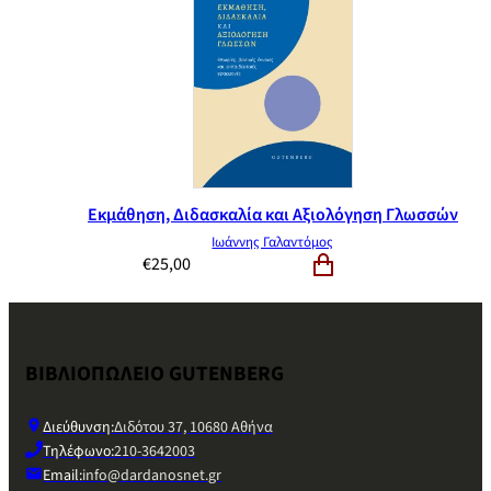
Εκμάθηση, Διδασκαλία και Αξιολόγηση Γλωσσών
Ιωάννης Γαλαντόμος
€
25,00
ΒΙΒΛΙΟΠΩΛΕΙΟ GUTENBERG
Διεύθυνση:
Διδότου 37, 10680 Αθήνα
Τηλέφωνο:
210-3642003
Email:
info@dardanosnet.gr