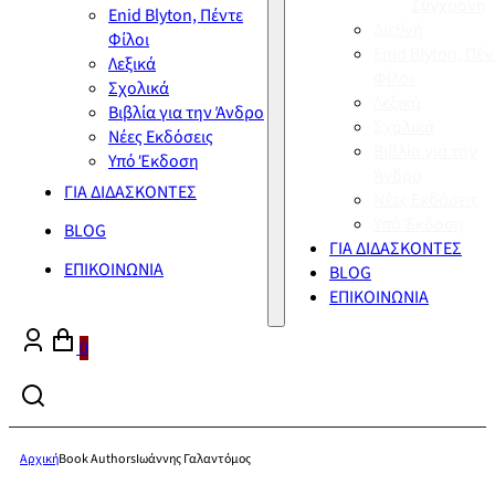
Σύγχρονη
Enid Blyton, Πέντε
Διεθνή
Φίλοι
Enid Blyton, Πέν
Λεξικά
Φίλοι
Σχολικά
Λεξικά
Βιβλία για την Άνδρο
Σχολικά
Νέες Εκδόσεις
Βιβλία για την
Υπό Έκδοση
Άνδρο
ΓΙΑ ΔΙΔΑΣΚΟΝΤΕΣ
Νέες Εκδόσεις
Υπό Έκδοση
BLOG
ΓΙΑ ΔΙΔΑΣΚΟΝΤΕΣ
ΕΠΙΚΟΙΝΩΝΙΑ
BLOG
ΕΠΙΚΟΙΝΩΝΙΑ
0
Αρχική
Book Authors
Ιωάννης Γαλαντόμος