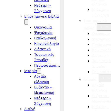
ελληνική
ελληνική
Νεότερη –
Νεότερη –
Σύγχρονη
Σύγχρονη
Επιστημονικά Βιβλία
Επιστημονικά
Οικονομία
Βιβλία
Ψυχολογία
Οικονομία
Παιδαγωγική
Ψυχολογία
Κοινωνιολογία
Παιδαγωγι
Διδακτική
Κοινωνιολ
Τουριστικές
Διδακτική
Σπουδές
Τουριστικέ
Περισσότερα…
Σπουδές
Ιστορία
Περισσότ
Αρχαία
Ιστορία
ελληνική
Αρχαία
Βυζάντιο –
ελληνική
Μεσαιωνική
Βυζάντιο –
Νεότερη –
Μεσαιωνικ
Σύγχρονη
Νεότερη –
Διεθνή