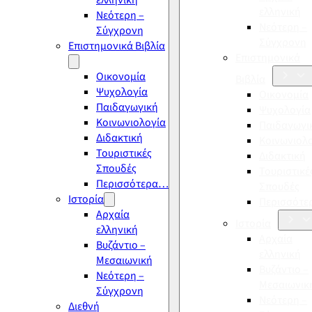
ελληνική
ελληνική
Νεότερη –
Νεότερη –
Σύγχρονη
Σύγχρονη
Επιστημονικά Βιβλία
Επιστημονικά
Οικονομία
Βιβλία
Ψυχολογία
Οικονομία
Παιδαγωγική
Ψυχολογία
Κοινωνιολογία
Παιδαγωγι
Διδακτική
Κοινωνιολ
Τουριστικές
Διδακτική
Σπουδές
Τουριστικέ
Περισσότερα…
Σπουδές
Ιστορία
Περισσότ
Αρχαία
Ιστορία
ελληνική
Αρχαία
Βυζάντιο –
ελληνική
Μεσαιωνική
Βυζάντιο –
Νεότερη –
Μεσαιωνικ
Σύγχρονη
Νεότερη –
Διεθνή