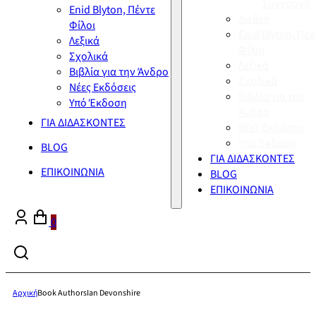
Σύγχρονη
Enid Blyton, Πέντε
Διεθνή
Φίλοι
Enid Blyton, Πέν
Λεξικά
Φίλοι
Σχολικά
Λεξικά
Βιβλία για την Άνδρο
Σχολικά
Νέες Εκδόσεις
Βιβλία για την
Υπό Έκδοση
Άνδρο
ΓΙΑ ΔΙΔΑΣΚΟΝΤΕΣ
Νέες Εκδόσεις
Υπό Έκδοση
BLOG
ΓΙΑ ΔΙΔΑΣΚΟΝΤΕΣ
ΕΠΙΚΟΙΝΩΝΙΑ
BLOG
ΕΠΙΚΟΙΝΩΝΙΑ
0
Αρχική
Book Authors
Ian Devonshire