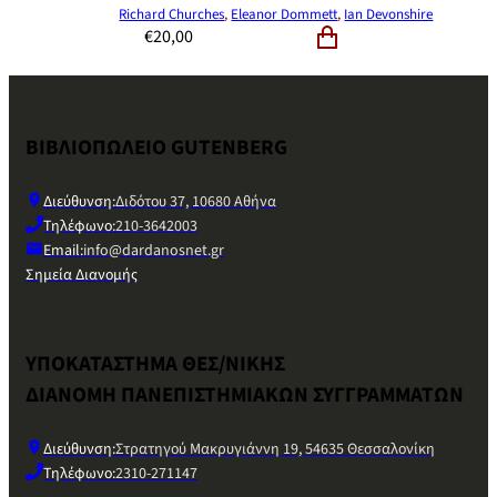
Richard Churches
,
Eleanor Dommett
,
Ian Devonshire
€
20,00
ΒΙΒΛΙΟΠΩΛΕΙΟ GUTENBERG
Διεύθυνση:
Διδότου 37, 10680 Αθήνα
Τηλέφωνο:
210-3642003
Email:
info@dardanosnet.gr
Σημεία Διανομής
ΥΠΟΚΑΤΑΣΤΗΜΑ ΘΕΣ/ΝΙΚΗΣ
ΔΙΑΝΟΜΗ ΠΑΝΕΠΙΣΤΗΜΙΑΚΩΝ ΣΥΓΓΡΑΜΜΑΤΩΝ
Διεύθυνση:
Στρατηγού Μακρυγιάννη 19, 54635 Θεσσαλονίκη
Τηλέφωνο:
2310-271147