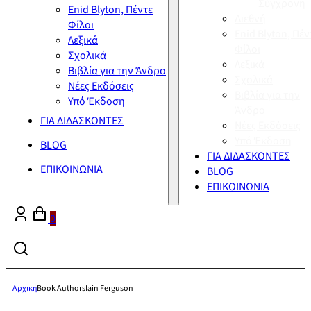
Σύγχρονη
Enid Blyton, Πέντε
Διεθνή
Φίλοι
Enid Blyton, Πέν
Λεξικά
Φίλοι
Σχολικά
Λεξικά
Βιβλία για την Άνδρο
Σχολικά
Νέες Εκδόσεις
Βιβλία για την
Υπό Έκδοση
Άνδρο
ΓΙΑ ΔΙΔΑΣΚΟΝΤΕΣ
Νέες Εκδόσεις
Υπό Έκδοση
BLOG
ΓΙΑ ΔΙΔΑΣΚΟΝΤΕΣ
ΕΠΙΚΟΙΝΩΝΙΑ
BLOG
ΕΠΙΚΟΙΝΩΝΙΑ
0
Αρχική
Book Authors
Iain Ferguson