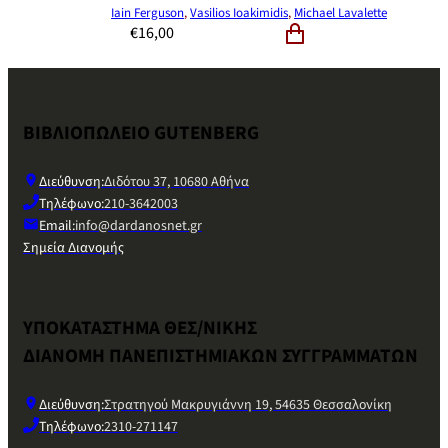
Iain Ferguson
,
Vasilios Ioakimidis
,
Michael Lavalette
€
16,00
ΒΙΒΛΙΟΠΩΛΕΙΟ GUTENBERG
Διεύθυνση:
Διδότου 37, 10680 Αθήνα
Τηλέφωνο:
210-3642003
Email:
info@dardanosnet.gr
Σημεία Διανομής
ΥΠΟΚΑΤΑΣΤΗΜΑ ΘΕΣ/ΝΙΚΗΣ
ΔΙΑΝΟΜΗ ΠΑΝΕΠΙΣΤΗΜΙΑΚΩΝ ΣΥΓΓΡΑΜΜΑΤΩΝ
Διεύθυνση:
Στρατηγού Μακρυγιάννη 19, 54635 Θεσσαλονίκη
Τηλέφωνο:
2310-271147