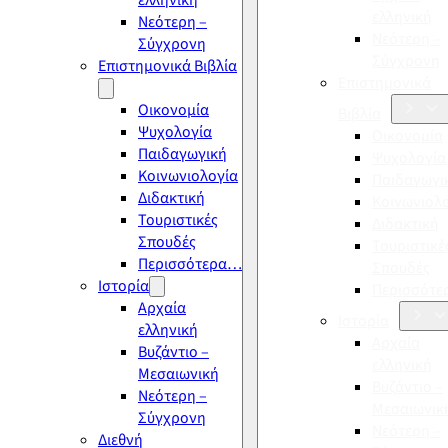
ελληνική
ελληνική
Νεότερη –
Νεότερη –
Σύγχρονη
Σύγχρονη
Επιστημονικά Βιβλία
Επιστημονικά
Οικονομία
Βιβλία
Ψυχολογία
Οικονομία
Παιδαγωγική
Ψυχολογία
Κοινωνιολογία
Παιδαγωγι
Διδακτική
Κοινωνιολ
Τουριστικές
Διδακτική
Σπουδές
Τουριστικέ
Περισσότερα…
Σπουδές
Ιστορία
Περισσότ
Αρχαία
Ιστορία
ελληνική
Αρχαία
Βυζάντιο –
ελληνική
Μεσαιωνική
Βυζάντιο –
Νεότερη –
Μεσαιωνικ
Σύγχρονη
Νεότερη –
Διεθνή