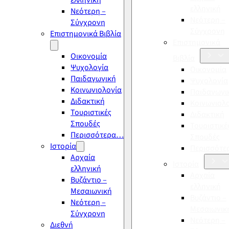
ελληνική
ελληνική
Νεότερη –
Νεότερη –
Σύγχρονη
Σύγχρονη
Επιστημονικά Βιβλία
Επιστημονικά
Οικονομία
Βιβλία
Ψυχολογία
Οικονομία
Παιδαγωγική
Ψυχολογία
Κοινωνιολογία
Παιδαγωγι
Διδακτική
Κοινωνιολ
Τουριστικές
Διδακτική
Σπουδές
Τουριστικέ
Περισσότερα…
Σπουδές
Ιστορία
Περισσότ
Αρχαία
Ιστορία
ελληνική
Αρχαία
Βυζάντιο –
ελληνική
Μεσαιωνική
Βυζάντιο –
Νεότερη –
Μεσαιωνικ
Σύγχρονη
Νεότερη –
Διεθνή