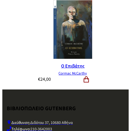
Ο Επιβάτης
Cormac McCarthy
€
24,00
ΒΙΒΛΙΟΠΩΛΕΙΟ GUTENBERG
Διεύθυνση:
Διδότου 37, 10680 Αθήνα
Τηλέφωνο:
210-3642003