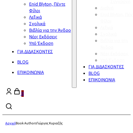
Σύγχρονη
Enid Blyton, Πέντε
Διεθνή
Φίλοι
Enid Blyton, Πέν
Λεξικά
Φίλοι
Σχολικά
Λεξικά
Βιβλία για την Άνδρο
Σχολικά
Νέες Εκδόσεις
Βιβλία για την
Υπό Έκδοση
Άνδρο
ΓΙΑ ΔΙΔΑΣΚΟΝΤΕΣ
Νέες Εκδόσεις
Υπό Έκδοση
BLOG
ΓΙΑ ΔΙΔΑΣΚΟΝΤΕΣ
ΕΠΙΚΟΙΝΩΝΙΑ
BLOG
ΕΠΙΚΟΙΝΩΝΙΑ
0
Αρχική
Book Authors
Γιώργος Κυριαζής