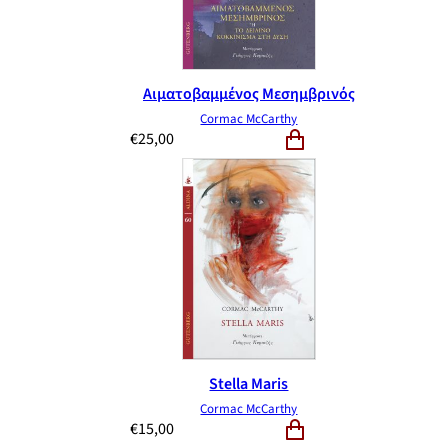
Αιματοβαμμένος Μεσημβρινός
Cormac McCarthy
€
25,00
Stella Maris
Cormac McCarthy
€
15,00