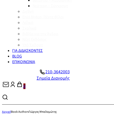
Βυζάντιο – Μεσαιωνική
Νεότερη – Σύγχρονη
Διεθνή
Enid Blyton, Πέντε Φίλοι
Λεξικά
Σχολικά
Βιβλία για την Άνδρο
Νέες Εκδόσεις
Υπό Έκδοση
ΓΙΑ ΔΙΔΑΣΚΟΝΤΕΣ
BLOG
ΕΠΙΚΟΙΝΩΝΙΑ
210-3642003
Σημεία Διανομής
0
Αρχική
Book Authors
Γιώργος Μπαλαμώτης