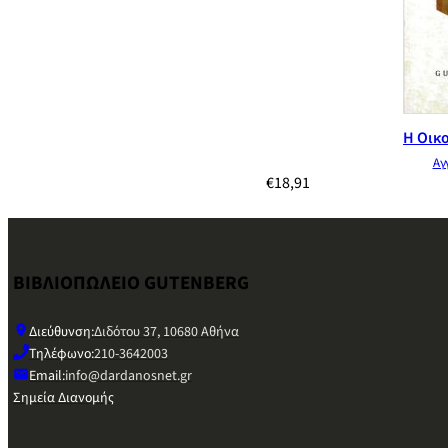
Η Οικο
Αγ
€
18,91
ΒΙΒΛΙΟΠΩΛΕΙΟ GUTENBERG
Διεύθυνση:
Διδότου 37, 10680 Αθήνα
Τηλέφωνο:
210-3642003
Email:
info@dardanosnet.gr
Σημεία Διανομής