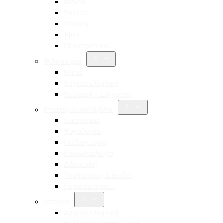
Aldina
Pessoa
Ποίηση
Ίψεν
Περισσότερα…
Φιλοσοφία
Νίτσε
Αρχαία ελληνική
Νεότερη – Σύγχρονη
Επιστημονικά Βιβλία
Οικονομία
Ψυχολογία
Παιδαγωγική
Κοινωνιολογία
Διδακτική
Τουριστικές Σπουδές
Περισσότερα…
Ιστορία
Αρχαία ελληνική