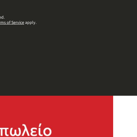
ed.
rms of Service
apply.