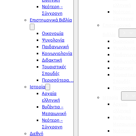
ελληνική
ελληνική
Νεότερη –
Νεότερη –
Σύγχρονη
Σύγχρονη
Επιστημονικά Βιβλία
Επιστημονικά
Οικονομία
Βιβλία
Ψυχολογία
Οικονομία
Παιδαγωγική
Ψυχολογία
Κοινωνιολογία
Παιδαγωγι
Διδακτική
Κοινωνιολ
Τουριστικές
Διδακτική
Σπουδές
Τουριστικέ
Περισσότερα…
Σπουδές
Ιστορία
Περισσότ
Αρχαία
Ιστορία
ελληνική
Αρχαία
Βυζάντιο –
ελληνική
Μεσαιωνική
Βυζάντιο –
Νεότερη –
Μεσαιωνικ
Σύγχρονη
Νεότερη –
Διεθνή