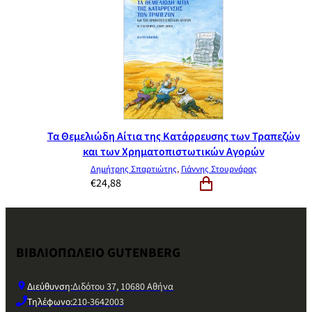
Τα Θεμελιώδη Αίτια της Κατάρρευσης των Τραπεζών
και των Χρηματοπιστωτικών Αγορών
Δημήτρης Σπαρτιώτης
,
Γιάννης Στουρνάρας
€
24,88
ΒΙΒΛΙΟΠΩΛΕΙΟ GUTENBERG
Διεύθυνση:
Διδότου 37, 10680 Αθήνα
Τηλέφωνο:
210-3642003