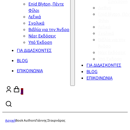
Σύγχρονη
Enid Blyton, Πέντε
Διεθνή
Φίλοι
Enid Blyton, Πέν
Λεξικά
Φίλοι
Σχολικά
Λεξικά
Βιβλία για την Άνδρο
Σχολικά
Νέες Εκδόσεις
Βιβλία για την
Υπό Έκδοση
Άνδρο
ΓΙΑ ΔΙΔΑΣΚΟΝΤΕΣ
Νέες Εκδόσεις
Υπό Έκδοση
BLOG
ΓΙΑ ΔΙΔΑΣΚΟΝΤΕΣ
ΕΠΙΚΟΙΝΩΝΙΑ
BLOG
ΕΠΙΚΟΙΝΩΝΙΑ
0
Αρχική
Book Authors
Γιάννης Στουρνάρας