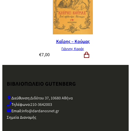
Καΐρης – Κούμας
Γιάννης Καράς
€
7,00
ΒΙΒΛΙΟΠΩΛΕΙΟ GUTENBERG
Διεύθυνση:
Διδότου 37, 10680 Αθήνα
Τηλέφωνο:
210-3642003
Email:
info@dardanosnet.gr
Σημεία Διανομής