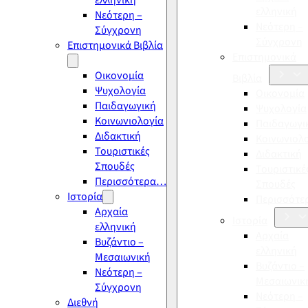
ελληνική
ελληνική
Νεότερη –
Νεότερη –
Σύγχρονη
Σύγχρονη
Επιστημονικά Βιβλία
Επιστημονικά
Οικονομία
Βιβλία
Ψυχολογία
Οικονομία
Παιδαγωγική
Ψυχολογία
Κοινωνιολογία
Παιδαγωγι
Διδακτική
Κοινωνιολ
Τουριστικές
Διδακτική
Σπουδές
Τουριστικέ
Περισσότερα…
Σπουδές
Ιστορία
Περισσότ
Αρχαία
Ιστορία
ελληνική
Αρχαία
Βυζάντιο –
ελληνική
Μεσαιωνική
Βυζάντιο –
Νεότερη –
Μεσαιωνικ
Σύγχρονη
Νεότερη –
Διεθνή