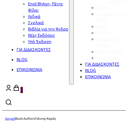
Σύγχρονη
Enid Blyton, Πέντε
Διεθνή
Φίλοι
Enid Blyton, Πέν
Λεξικά
Φίλοι
Σχολικά
Λεξικά
Βιβλία για την Άνδρο
Σχολικά
Νέες Εκδόσεις
Βιβλία για την
Υπό Έκδοση
Άνδρο
ΓΙΑ ΔΙΔΑΣΚΟΝΤΕΣ
Νέες Εκδόσεις
Υπό Έκδοση
BLOG
ΓΙΑ ΔΙΔΑΣΚΟΝΤΕΣ
ΕΠΙΚΟΙΝΩΝΙΑ
BLOG
ΕΠΙΚΟΙΝΩΝΙΑ
0
Αρχική
Book Authors
Γιάννης Καράς