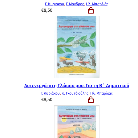
Γ. Κυριάκου
,
Γ. Μάνδρος
,
Ηλ. Μπαρλιάς
€
8,50
Αυτενεργώ στη Γλώσσα μου. Για τη Β΄ Δημοτικού
Γ. Κυριάκου
,
Κ. Γκουτζιούλης
,
Ηλ. Μπαρλιάς
€
8,50