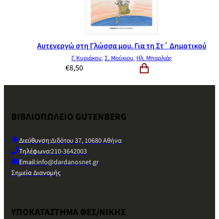
Αυτενεργώ στη Γλώσσα μου. Για τη Στ΄ Δημοτικού
Γ. Κυριάκου
,
Σ. Μούκιου
,
Ηλ. Μπαρλιάς
€
8,50
ΒΙΒΛΙΟΠΩΛΕΙΟ GUTENBERG
Διεύθυνση:
Διδότου 37, 10680 Αθήνα
Τηλέφωνο:
210-3642003
Email:
info@dardanosnet.gr
Σημεία Διανομής
ΥΠΟΚΑΤΑΣΤΗΜΑ ΘΕΣ/ΝΙΚΗΣ