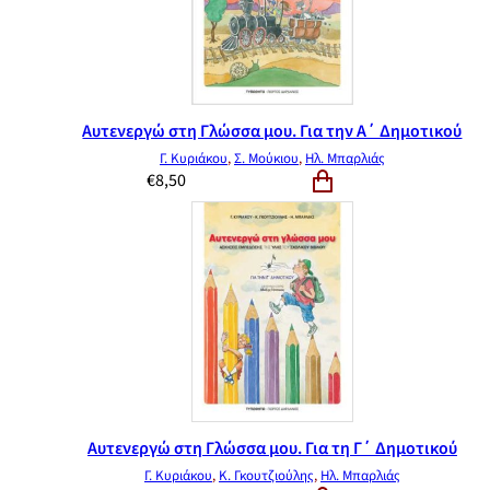
Αυτενεργώ στη Γλώσσα μου. Για την Α΄ Δημοτικού
Γ. Κυριάκου
,
Σ. Μούκιου
,
Ηλ. Μπαρλιάς
€
8,50
Αυτενεργώ στη Γλώσσα μου. Για τη Γ΄ Δημοτικού
Γ. Κυριάκου
,
Κ. Γκουτζιούλης
,
Ηλ. Μπαρλιάς