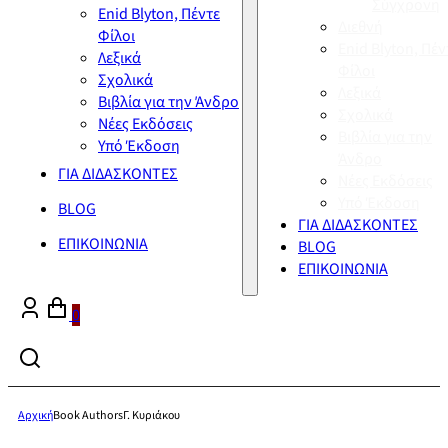
Σύγχρονη
Enid Blyton, Πέντε
Διεθνή
Φίλοι
Enid Blyton, Πέν
Λεξικά
Φίλοι
Σχολικά
Λεξικά
Βιβλία για την Άνδρο
Σχολικά
Νέες Εκδόσεις
Βιβλία για την
Υπό Έκδοση
Άνδρο
ΓΙΑ ΔΙΔΑΣΚΟΝΤΕΣ
Νέες Εκδόσεις
Υπό Έκδοση
BLOG
ΓΙΑ ΔΙΔΑΣΚΟΝΤΕΣ
ΕΠΙΚΟΙΝΩΝΙΑ
BLOG
ΕΠΙΚΟΙΝΩΝΙΑ
0
Αρχική
Book Authors
Γ. Κυριάκου