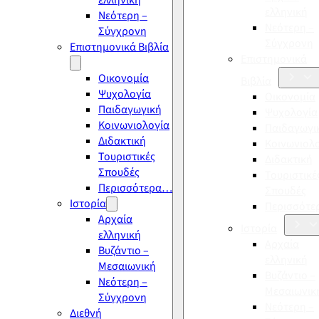
ελληνική
ελληνική
Νεότερη –
Νεότερη –
Σύγχρονη
Σύγχρονη
Επιστημονικά Βιβλία
Επιστημονικά
Οικονομία
Βιβλία
Ψυχολογία
Οικονομία
Παιδαγωγική
Ψυχολογία
Κοινωνιολογία
Παιδαγωγι
Διδακτική
Κοινωνιολ
Τουριστικές
Διδακτική
Σπουδές
Τουριστικέ
Περισσότερα…
Σπουδές
Ιστορία
Περισσότ
Αρχαία
Ιστορία
ελληνική
Αρχαία
Βυζάντιο –
ελληνική
Μεσαιωνική
Βυζάντιο –
Νεότερη –
Μεσαιωνικ
Σύγχρονη
Νεότερη –
Διεθνή