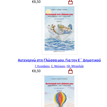
€
8,50
Αυτενεργώ στη Γλώσσα μου. Για την Ε΄ Δημοτικού
Γ. Κυριάκου
,
Σ. Μούκιου
,
Ηλ. Μπαρλιάς
€
8,50