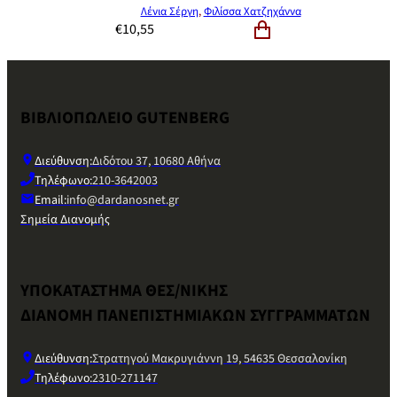
Λένια Σέργη
,
Φιλίσσα Χατζηχάννα
€
10,55
ΒΙΒΛΙΟΠΩΛΕΙΟ GUTENBERG
Διεύθυνση:
Διδότου 37, 10680 Αθήνα
Τηλέφωνο:
210-3642003
Email:
info@dardanosnet.gr
Σημεία Διανομής
ΥΠΟΚΑΤΑΣΤΗΜΑ ΘΕΣ/ΝΙΚΗΣ
ΔΙΑΝΟΜΗ ΠΑΝΕΠΙΣΤΗΜΙΑΚΩΝ ΣΥΓΓΡΑΜΜΑΤΩΝ
Διεύθυνση:
Στρατηγού Μακρυγιάννη 19, 54635 Θεσσαλονίκη
Τηλέφωνο:
2310-271147