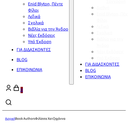
Σύγχρονη
Enid Blyton, Πέντε
Διεθνή
Φίλοι
Enid Blyton, Πέν
Λεξικά
Φίλοι
Σχολικά
Λεξικά
Βιβλία για την Άνδρο
Σχολικά
Νέες Εκδόσεις
Βιβλία για την
Υπό Έκδοση
Άνδρο
ΓΙΑ ΔΙΔΑΣΚΟΝΤΕΣ
Νέες Εκδόσεις
Υπό Έκδοση
BLOG
ΓΙΑ ΔΙΔΑΣΚΟΝΤΕΣ
ΕΠΙΚΟΙΝΩΝΙΑ
BLOG
ΕΠΙΚΟΙΝΩΝΙΑ
0
Αρχική
Book Authors
Φιλίσσα Χατζηχάννα