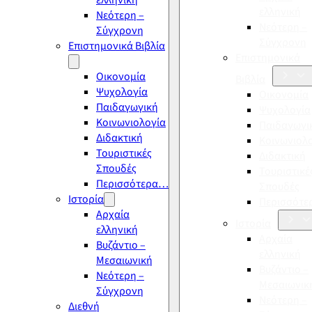
ελληνική
ελληνική
Νεότερη –
Νεότερη –
Σύγχρονη
Σύγχρονη
Επιστημονικά Βιβλία
Επιστημονικά
Οικονομία
Βιβλία
Ψυχολογία
Οικονομία
Παιδαγωγική
Ψυχολογία
Κοινωνιολογία
Παιδαγωγι
Διδακτική
Κοινωνιολ
Τουριστικές
Διδακτική
Σπουδές
Τουριστικέ
Περισσότερα…
Σπουδές
Ιστορία
Περισσότ
Αρχαία
Ιστορία
ελληνική
Αρχαία
Βυζάντιο –
ελληνική
Μεσαιωνική
Βυζάντιο –
Νεότερη –
Μεσαιωνικ
Σύγχρονη
Νεότερη –
Διεθνή