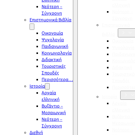
ελληνική
ελληνική
Νεότερη –
Νεότερη –
Σύγχρονη
Σύγχρονη
Επιστημονικά Βιβλία
Επιστημονικά
Οικονομία
Βιβλία
Ψυχολογία
Οικονομία
Παιδαγωγική
Ψυχολογία
Κοινωνιολογία
Παιδαγωγι
Διδακτική
Κοινωνιολ
Τουριστικές
Διδακτική
Σπουδές
Τουριστικέ
Περισσότερα…
Σπουδές
Ιστορία
Περισσότ
Αρχαία
Ιστορία
ελληνική
Αρχαία
Βυζάντιο –
ελληνική
Μεσαιωνική
Βυζάντιο –
Νεότερη –
Μεσαιωνικ
Σύγχρονη
Νεότερη –
Διεθνή