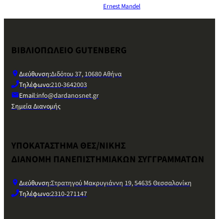
Ernest Mandel
ΒΙΒΛΙΟΠΩΛΕΙΟ GUTENBERG
Διεύθυνση:
Διδότου 37, 10680 Αθήνα
Τηλέφωνο:
210-3642003
Email:
info@dardanosnet.gr
Σημεία Διανομής
ΥΠΟΚΑΤΑΣΤΗΜΑ ΘΕΣ/ΝΙΚΗΣ
ΔΙΑΝΟΜΗ ΠΑΝΕΠΙΣΤΗΜΙΑΚΩΝ ΣΥΓΓΡΑΜΜΑΤΩΝ
Διεύθυνση:
Στρατηγού Μακρυγιάννη 19, 54635 Θεσσαλονίκη
Τηλέφωνο:
2310-271147