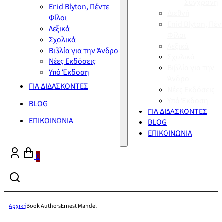
Σύγχρονη
Enid Blyton, Πέντε
Διεθνή
Φίλοι
Enid Blyton, Πέν
Λεξικά
Φίλοι
Σχολικά
Λεξικά
Βιβλία για την Άνδρο
Σχολικά
Νέες Εκδόσεις
Βιβλία για την
Υπό Έκδοση
Άνδρο
ΓΙΑ ΔΙΔΑΣΚΟΝΤΕΣ
Νέες Εκδόσεις
Υπό Έκδοση
BLOG
ΓΙΑ ΔΙΔΑΣΚΟΝΤΕΣ
ΕΠΙΚΟΙΝΩΝΙΑ
BLOG
ΕΠΙΚΟΙΝΩΝΙΑ
0
Αρχική
Book Authors
Ernest Mandel