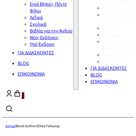
Σύγχρονη
Enid Blyton, Πέντε
Διεθνή
Φίλοι
Enid Blyton, Πέν
Λεξικά
Φίλοι
Σχολικά
Λεξικά
Βιβλία για την Άνδρο
Σχολικά
Νέες Εκδόσεις
Βιβλία για την
Υπό Έκδοση
Άνδρο
ΓΙΑ ΔΙΔΑΣΚΟΝΤΕΣ
Νέες Εκδόσεις
Υπό Έκδοση
BLOG
ΓΙΑ ΔΙΔΑΣΚΟΝΤΕΣ
ΕΠΙΚΟΙΝΩΝΙΑ
BLOG
ΕΠΙΚΟΙΝΩΝΙΑ
0
Αρχική
Book Authors
Έλσα Γκάιγκερ