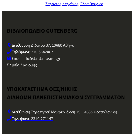
Σαράντος Καργάκος
,
Έλσα Γκάιγκερ
ΒΙΒΛΙΟΠΩΛΕΙΟ GUTENBERG
Διεύθυνση:
Διδότου 37, 10680 Αθήνα
Τηλέφωνο:
210-3642003
Email:
info@dardanosnet.gr
Σημεία Διανομής
ΥΠΟΚΑΤΑΣΤΗΜΑ ΘΕΣ/ΝΙΚΗΣ
ΔΙΑΝΟΜΗ ΠΑΝΕΠΙΣΤΗΜΙΑΚΩΝ ΣΥΓΓΡΑΜΜΑΤΩΝ
Διεύθυνση:
Στρατηγού Μακρυγιάννη 19, 54635 Θεσσαλονίκη
Τηλέφωνο:
2310-271147