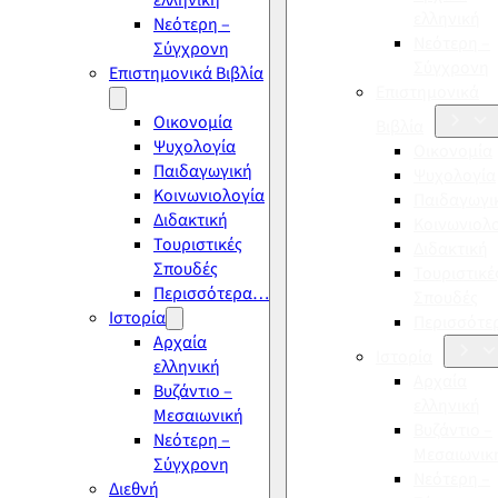
ελληνική
ελληνική
Νεότερη –
Νεότερη –
Σύγχρονη
Σύγχρονη
Επιστημονικά Βιβλία
Επιστημονικά
Οικονομία
Βιβλία
Ψυχολογία
Οικονομία
Παιδαγωγική
Ψυχολογία
Κοινωνιολογία
Παιδαγωγι
Διδακτική
Κοινωνιολ
Τουριστικές
Διδακτική
Σπουδές
Τουριστικέ
Περισσότερα…
Σπουδές
Ιστορία
Περισσότ
Αρχαία
Ιστορία
ελληνική
Αρχαία
Βυζάντιο –
ελληνική
Μεσαιωνική
Βυζάντιο –
Νεότερη –
Μεσαιωνικ
Σύγχρονη
Νεότερη –
Διεθνή