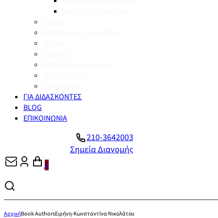
Βυζάντιο – Μεσαιωνική
Νεότερη – Σύγχρονη
Διεθνή
Enid Blyton, Πέντε Φίλοι
Λεξικά
Σχολικά
Βιβλία για την Άνδρο
Νέες Εκδόσεις
Υπό Έκδοση
ΓΙΑ ΔΙΔΑΣΚΟΝΤΕΣ
BLOG
ΕΠΙΚΟΙΝΩΝΙΑ
210-3642003
Σημεία Διανομής
0
Αρχική
Book Authors
Ειρήνη-Κωνσταντίνα Νικολάτου