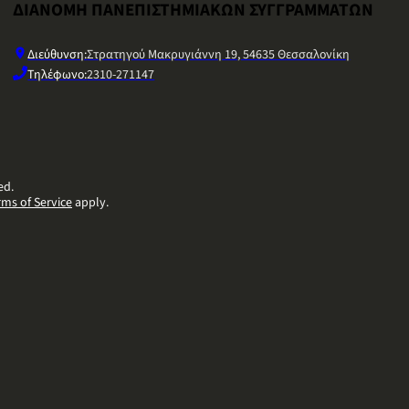
ΔΙΑΝΟΜΗ ΠΑΝΕΠΙΣΤΗΜΙΑΚΩΝ ΣΥΓΓΡΑΜΜΑΤΩΝ
Διεύθυνση:
Στρατηγού Μακρυγιάννη 19, 54635 Θεσσαλονίκη
Τηλέφωνο:
2310-271147
ed.
rms of Service
apply.