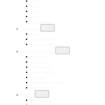
Aldina
Pessoa
Ποίηση
Ίψεν
Περισσότερα…
Φιλοσοφία
Νίτσε
Αρχαία ελληνική
Νεότερη – Σύγχρονη
Επιστημονικά Βιβλία
Οικονομία
Ψυχολογία
Παιδαγωγική
Κοινωνιολογία
Διδακτική
Τουριστικές Σπουδές
Περισσότερα…
Ιστορία
Αρχαία ελληνική