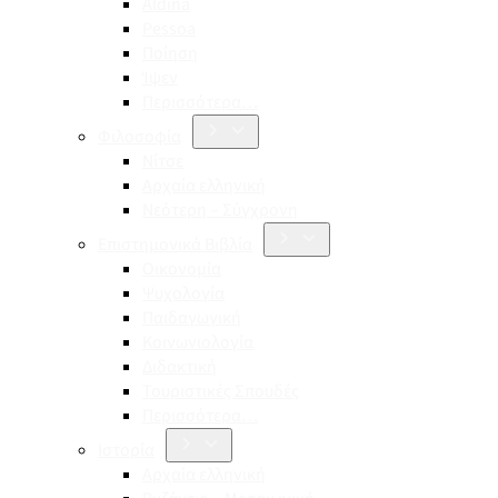
Aldina
Pessoa
Ποίηση
Ίψεν
Περισσότερα…
Φιλοσοφία
Νίτσε
Αρχαία ελληνική
Νεότερη – Σύγχρονη
Επιστημονικά Βιβλία
Οικονομία
Ψυχολογία
Παιδαγωγική
Κοινωνιολογία
Διδακτική
Τουριστικές Σπουδές
Περισσότερα…
Ιστορία
Αρχαία ελληνική