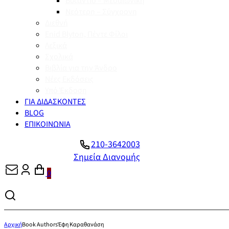
Βυζάντιο – Μεσαιωνική
Νεότερη – Σύγχρονη
Διεθνή
Enid Blyton, Πέντε Φίλοι
Λεξικά
Σχολικά
Βιβλία για την Άνδρο
Νέες Εκδόσεις
Υπό Έκδοση
ΓΙΑ ΔΙΔΑΣΚΟΝΤΕΣ
BLOG
ΕΠΙΚΟΙΝΩΝΙΑ
210-3642003
Σημεία Διανομής
0
Αρχική
Book Authors
Έφη Καραθανάση