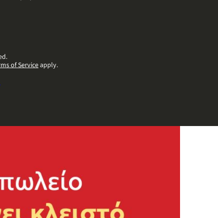
ed.
rms of Service
apply.