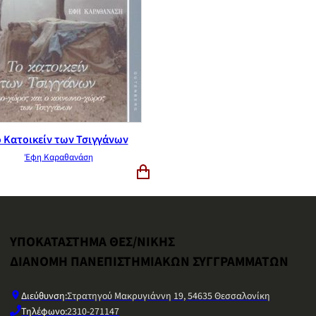
 Κατοικείν των Τσιγγάνων
Έφη Καραθανάση
ΥΠΟΚΑΤΑΣΤΗΜΑ ΘΕΣ/ΝΙΚΗΣ
ΔΙΑΝΟΜΗ ΠΑΝΕΠΙΣΤΗΜΙΑΚΩΝ ΣΥΓΓΡΑΜΜΑΤΩΝ
Διεύθυνση:
Στρατηγού Μακρυγιάννη 19, 54635 Θεσσαλονίκη
Τηλέφωνο:
2310-271147