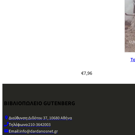
Το
€
7,96
ΒΙΒΛΙΟΠΩΛΕΙΟ GUTENBERG
Διεύθυνση:
Διδότου 37, 10680 Αθήνα
Τηλέφωνο:
210-3642003
Email:
info@dardanosnet.gr