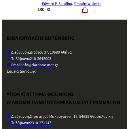
Edward P. Sarafino
,
Timothy W. Smith
€
80,00
ΒΙΒΛΙΟΠΩΛΕΙΟ GUTENBERG
Διεύθυνση:
Διδότου 37, 10680 Αθήνα
Τηλέφωνο:
210-3642003
Email:
info@dardanosnet.gr
Σημεία Διανομής
ΥΠΟΚΑΤΑΣΤΗΜΑ ΘΕΣ/ΝΙΚΗΣ
ΔΙΑΝΟΜΗ ΠΑΝΕΠΙΣΤΗΜΙΑΚΩΝ ΣΥΓΓΡΑΜΜΑΤΩΝ
Διεύθυνση:
Στρατηγού Μακρυγιάννη 19, 54635 Θεσσαλονίκη
Τηλέφωνο:
2310-271147