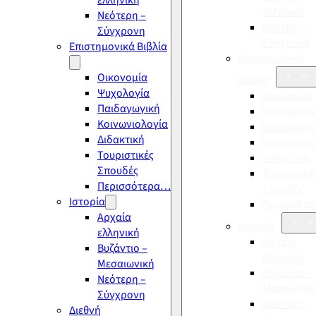
ελληνική
ελληνική
Νεότερη –
Νεότερη –
Σύγχρονη
Σύγχρονη
Επιστημονικά Βιβλία
Επιστημονικά
Οικονομία
Βιβλία
Ψυχολογία
Οικονομία
Παιδαγωγική
Ψυχολογία
Κοινωνιολογία
Παιδαγωγι
Διδακτική
Κοινωνιολ
Τουριστικές
Διδακτική
Σπουδές
Τουριστικέ
Περισσότερα…
Σπουδές
Ιστορία
Περισσότ
Αρχαία
Ιστορία
ελληνική
Αρχαία
Βυζάντιο –
ελληνική
Μεσαιωνική
Βυζάντιο –
Νεότερη –
Μεσαιωνικ
Σύγχρονη
Νεότερη –
Διεθνή