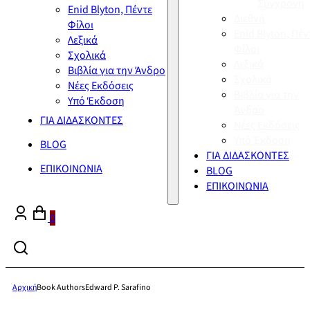
Σύγχρονη
Enid Blyton, Πέντε
Διεθνή
Φίλοι
Enid Blyton, Πέν
Λεξικά
Φίλοι
Σχολικά
Λεξικά
Βιβλία για την Άνδρο
Σχολικά
Νέες Εκδόσεις
Βιβλία για την
Υπό Έκδοση
Άνδρο
ΓΙΑ ΔΙΔΑΣΚΟΝΤΕΣ
Νέες Εκδόσεις
Υπό Έκδοση
BLOG
ΓΙΑ ΔΙΔΑΣΚΟΝΤΕΣ
ΕΠΙΚΟΙΝΩΝΙΑ
BLOG
ΕΠΙΚΟΙΝΩΝΙΑ
0
Αρχική
Book Authors
Edward P. Sarafino