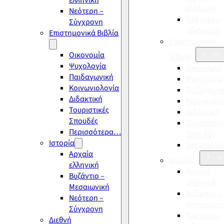
ελληνική
ελληνική
Νεότερη –
Νεότερη –
Σύγχρονη
Σύγχρονη
Επιστημονικά Βιβλία
Επιστημονικά
Οικονομία
Βιβλία
Ψυχολογία
Οικονομία
Παιδαγωγική
Ψυχολογία
Κοινωνιολογία
Παιδαγωγι
Διδακτική
Κοινωνιολ
Τουριστικές
Διδακτική
Σπουδές
Τουριστικέ
Περισσότερα…
Σπουδές
Ιστορία
Περισσότ
Αρχαία
Ιστορία
ελληνική
Αρχαία
Βυζάντιο –
ελληνική
Μεσαιωνική
Βυζάντιο –
Νεότερη –
Μεσαιωνικ
Σύγχρονη
Νεότερη –
Διεθνή