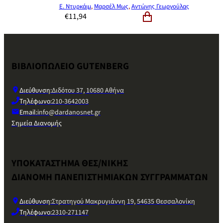
Ε. Ντυρκάιμ
,
Μαρσέλ Μως
,
Αντώνης Γεωργούλας
€
11,94
ΒΙΒΛΙΟΠΩΛΕΙΟ GUTENBERG
Διεύθυνση:
Διδότου 37, 10680 Αθήνα
Τηλέφωνο:
210-3642003
Email:
info@dardanosnet.gr
Σημεία Διανομής
ΥΠΟΚΑΤΑΣΤΗΜΑ ΘΕΣ/ΝΙΚΗΣ
ΔΙΑΝΟΜΗ ΠΑΝΕΠΙΣΤΗΜΙΑΚΩΝ ΣΥΓΓΡΑΜΜΑΤΩΝ
Διεύθυνση:
Στρατηγού Μακρυγιάννη 19, 54635 Θεσσαλονίκη
Τηλέφωνο:
2310-271147