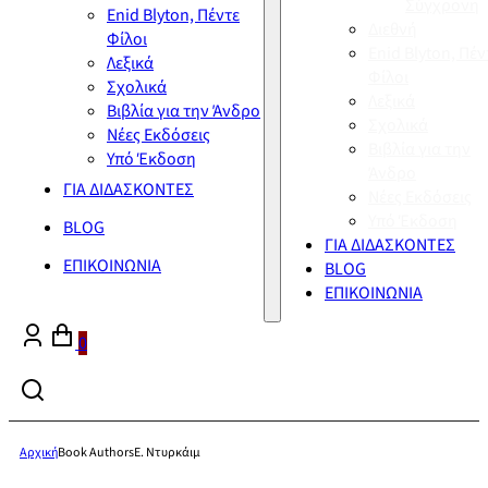
Σύγχρονη
Enid Blyton, Πέντε
Διεθνή
Φίλοι
Enid Blyton, Πέν
Λεξικά
Φίλοι
Σχολικά
Λεξικά
Βιβλία για την Άνδρο
Σχολικά
Νέες Εκδόσεις
Βιβλία για την
Υπό Έκδοση
Άνδρο
ΓΙΑ ΔΙΔΑΣΚΟΝΤΕΣ
Νέες Εκδόσεις
Υπό Έκδοση
BLOG
ΓΙΑ ΔΙΔΑΣΚΟΝΤΕΣ
ΕΠΙΚΟΙΝΩΝΙΑ
BLOG
ΕΠΙΚΟΙΝΩΝΙΑ
0
Αρχική
Book Authors
Ε. Ντυρκάιμ