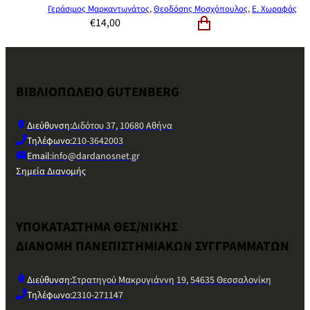
Γεράσιμος Μαρκαντωνάτος
,
Θεοδόσης Μοσχόπουλος
,
Ε. Χωραφάς
€
14,00
ΒΙΒΛΙΟΠΩΛΕΙΟ GUTENBERG
Διεύθυνση:
Διδότου 37, 10680 Αθήνα
Τηλέφωνο:
210-3642003
Email:
info@dardanosnet.gr
Σημεία Διανομής
ΥΠΟΚΑΤΑΣΤΗΜΑ ΘΕΣ/ΝΙΚΗΣ
ΔΙΑΝΟΜΗ ΠΑΝΕΠΙΣΤΗΜΙΑΚΩΝ ΣΥΓΓΡΑΜΜΑΤΩΝ
Διεύθυνση:
Στρατηγού Μακρυγιάννη 19, 54635 Θεσσαλονίκη
Τηλέφωνο:
2310-271147