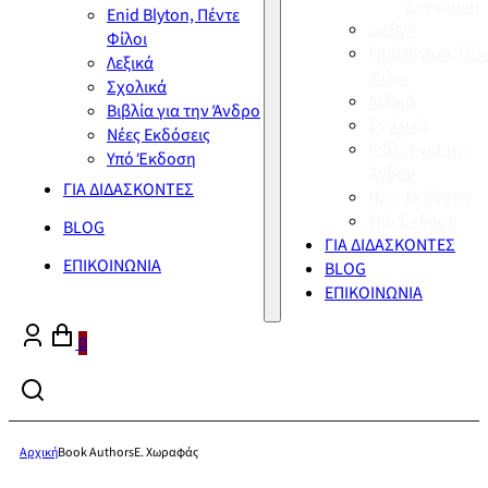
Σύγχρονη
Enid Blyton, Πέντε
Διεθνή
Φίλοι
Enid Blyton, Πέν
Λεξικά
Φίλοι
Σχολικά
Λεξικά
Βιβλία για την Άνδρο
Σχολικά
Νέες Εκδόσεις
Βιβλία για την
Υπό Έκδοση
Άνδρο
ΓΙΑ ΔΙΔΑΣΚΟΝΤΕΣ
Νέες Εκδόσεις
Υπό Έκδοση
BLOG
ΓΙΑ ΔΙΔΑΣΚΟΝΤΕΣ
ΕΠΙΚΟΙΝΩΝΙΑ
BLOG
ΕΠΙΚΟΙΝΩΝΙΑ
0
Αρχική
Book Authors
Ε. Χωραφάς