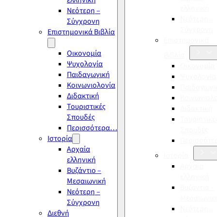
ελληνική
ελληνική
Νεότερη –
Νεότερη –
Σύγχρονη
Σύγχρονη
Επιστημονικά Βιβλία
Επιστημονικά
Οικονομία
Βιβλία
Ψυχολογία
Οικονομία
Παιδαγωγική
Ψυχολογία
Κοινωνιολογία
Παιδαγωγι
Διδακτική
Κοινωνιολ
Τουριστικές
Διδακτική
Σπουδές
Τουριστικέ
Περισσότερα…
Σπουδές
Ιστορία
Περισσότ
Αρχαία
Ιστορία
ελληνική
Αρχαία
Βυζάντιο –
ελληνική
Μεσαιωνική
Βυζάντιο –
Νεότερη –
Μεσαιωνικ
Σύγχρονη
Νεότερη –
Διεθνή