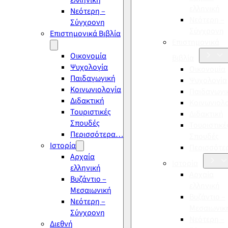
ελληνική
ελληνική
Νεότερη –
Νεότερη –
Σύγχρονη
Σύγχρονη
Επιστημονικά Βιβλία
Επιστημονικά
Οικονομία
Βιβλία
Ψυχολογία
Οικονομία
Παιδαγωγική
Ψυχολογία
Κοινωνιολογία
Παιδαγωγι
Διδακτική
Κοινωνιολ
Τουριστικές
Διδακτική
Σπουδές
Τουριστικέ
Περισσότερα…
Σπουδές
Ιστορία
Περισσότ
Αρχαία
Ιστορία
ελληνική
Αρχαία
Βυζάντιο –
ελληνική
Μεσαιωνική
Βυζάντιο –
Νεότερη –
Μεσαιωνικ
Σύγχρονη
Νεότερη –
Διεθνή