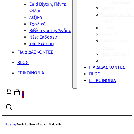
Σύγχρονη
Enid Blyton, Πέντε
Διεθνή
Φίλοι
Enid Blyton, Πέν
Λεξικά
Φίλοι
Σχολικά
Λεξικά
Βιβλία για την Άνδρο
Σχολικά
Νέες Εκδόσεις
Βιβλία για την
Υπό Έκδοση
Άνδρο
ΓΙΑ ΔΙΔΑΣΚΟΝΤΕΣ
Νέες Εκδόσεις
Υπό Έκδοση
BLOG
ΓΙΑ ΔΙΔΑΣΚΟΝΤΕΣ
ΕΠΙΚΟΙΝΩΝΙΑ
BLOG
ΕΠΙΚΟΙΝΩΝΙΑ
0
Αρχική
Book Authors
Dietrich Vollrath