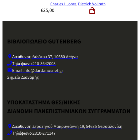
Charles I. Jones
,
Dietrich Vollrath
€
25,00
ΒΙΒΛΙΟΠΩΛΕΙΟ GUTENBERG
Διεύθυνση:
Διδότου 37, 10680 Αθήνα
Τηλέφωνο:
210-3642003
Email:
info@dardanosnet.gr
Σημεία Διανομής
ΥΠΟΚΑΤΑΣΤΗΜΑ ΘΕΣ/ΝΙΚΗΣ
ΔΙΑΝΟΜΗ ΠΑΝΕΠΙΣΤΗΜΙΑΚΩΝ ΣΥΓΓΡΑΜΜΑΤΩΝ
Διεύθυνση:
Στρατηγού Μακρυγιάννη 19, 54635 Θεσσαλονίκη
Τηλέφωνο:
2310-271147