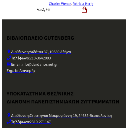
Charles Wenar
,
Patricia Kerig
€
52,76
ΒΙΒΛΙΟΠΩΛΕΙΟ GUTENBERG
Διεύθυνση:
Διδότου 37, 10680 Αθήνα
Τηλέφωνο:
210-3642003
Email:
info@dardanosnet.gr
Σημεία Διανομής
ΥΠΟΚΑΤΑΣΤΗΜΑ ΘΕΣ/ΝΙΚΗΣ
ΔΙΑΝΟΜΗ ΠΑΝΕΠΙΣΤΗΜΙΑΚΩΝ ΣΥΓΓΡΑΜΜΑΤΩΝ
Διεύθυνση:
Στρατηγού Μακρυγιάννη 19, 54635 Θεσσαλονίκη
Τηλέφωνο:
2310-271147