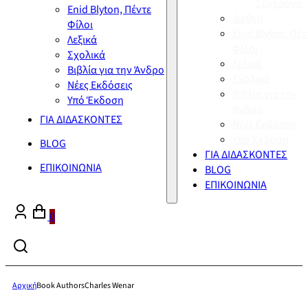
Σύγχρονη
Enid Blyton, Πέντε
Διεθνή
Φίλοι
Enid Blyton, Πέν
Λεξικά
Φίλοι
Σχολικά
Λεξικά
Βιβλία για την Άνδρο
Σχολικά
Νέες Εκδόσεις
Βιβλία για την
Υπό Έκδοση
Άνδρο
ΓΙΑ ΔΙΔΑΣΚΟΝΤΕΣ
Νέες Εκδόσεις
Υπό Έκδοση
BLOG
ΓΙΑ ΔΙΔΑΣΚΟΝΤΕΣ
ΕΠΙΚΟΙΝΩΝΙΑ
BLOG
ΕΠΙΚΟΙΝΩΝΙΑ
0
Αρχική
Book Authors
Charles Wenar