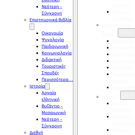
ελληνική
ελληνική
Νεότερη –
Νεότερη –
Σύγχρονη
Σύγχρονη
Επιστημονικά Βιβλία
Επιστημονικά
Οικονομία
Βιβλία
Ψυχολογία
Οικονομία
Παιδαγωγική
Ψυχολογία
Κοινωνιολογία
Παιδαγωγι
Διδακτική
Κοινωνιολ
Τουριστικές
Διδακτική
Σπουδές
Τουριστικέ
Περισσότερα…
Σπουδές
Ιστορία
Περισσότ
Αρχαία
Ιστορία
ελληνική
Αρχαία
Βυζάντιο –
ελληνική
Μεσαιωνική
Βυζάντιο –
Νεότερη –
Μεσαιωνικ
Σύγχρονη
Νεότερη –
Διεθνή