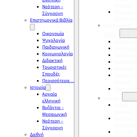
ελληνική
ελληνική
Νεότερη –
Νεότερη –
Σύγχρονη
Σύγχρονη
Επιστημονικά Βιβλία
Επιστημονικά
Οικονομία
Βιβλία
Ψυχολογία
Οικονομία
Παιδαγωγική
Ψυχολογία
Κοινωνιολογία
Παιδαγωγι
Διδακτική
Κοινωνιολ
Τουριστικές
Διδακτική
Σπουδές
Τουριστικέ
Περισσότερα…
Σπουδές
Ιστορία
Περισσότ
Αρχαία
Ιστορία
ελληνική
Αρχαία
Βυζάντιο –
ελληνική
Μεσαιωνική
Βυζάντιο –
Νεότερη –
Μεσαιωνικ
Σύγχρονη
Νεότερη –
Διεθνή