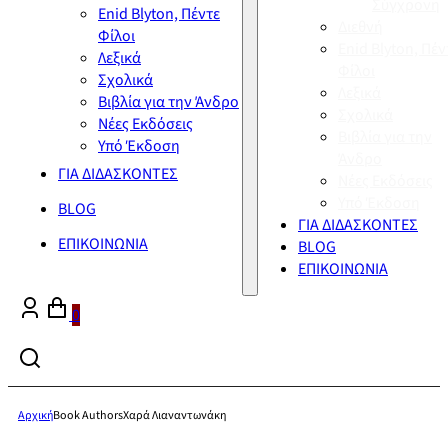
Σύγχρονη
Enid Blyton, Πέντε
Διεθνή
Φίλοι
Enid Blyton, Πέν
Λεξικά
Φίλοι
Σχολικά
Λεξικά
Βιβλία για την Άνδρο
Σχολικά
Νέες Εκδόσεις
Βιβλία για την
Υπό Έκδοση
Άνδρο
ΓΙΑ ΔΙΔΑΣΚΟΝΤΕΣ
Νέες Εκδόσεις
Υπό Έκδοση
BLOG
ΓΙΑ ΔΙΔΑΣΚΟΝΤΕΣ
ΕΠΙΚΟΙΝΩΝΙΑ
BLOG
ΕΠΙΚΟΙΝΩΝΙΑ
0
Αρχική
Book Authors
Χαρά Λιαναντωνάκη