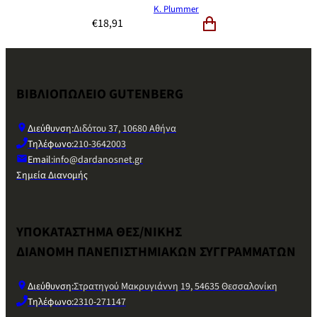
K. Plummer
€
18,91
ΒΙΒΛΙΟΠΩΛΕΙΟ GUTENBERG
Διεύθυνση:
Διδότου 37, 10680 Αθήνα
Τηλέφωνο:
210-3642003
Email:
info@dardanosnet.gr
Σημεία Διανομής
ΥΠΟΚΑΤΑΣΤΗΜΑ ΘΕΣ/ΝΙΚΗΣ
ΔΙΑΝΟΜΗ ΠΑΝΕΠΙΣΤΗΜΙΑΚΩΝ ΣΥΓΓΡΑΜΜΑΤΩΝ
Διεύθυνση:
Στρατηγού Μακρυγιάννη 19, 54635 Θεσσαλονίκη
Τηλέφωνο:
2310-271147