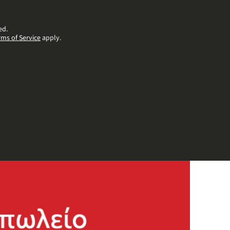
ed.
rms of Service
apply.