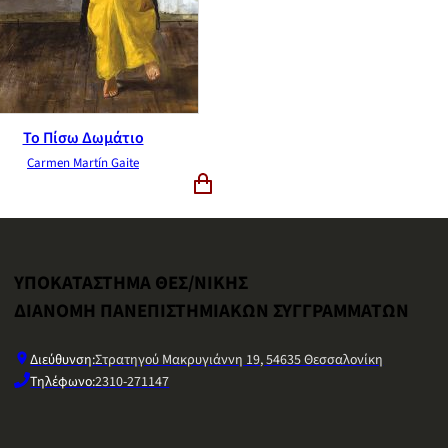
Το Πίσω Δωμάτιο
Carmen Martín Gaite
ΥΠΟΚΑΤΑΣΤΗΜΑ ΘΕΣ/ΝΙΚΗΣ
ΔΙΑΝΟΜΗ ΠΑΝΕΠΙΣΤΗΜΙΑΚΩΝ ΣΥΓΓΡΑΜΜΑΤΩΝ
Διεύθυνση:
Στρατηγού Μακρυγιάννη 19, 54635 Θεσσαλονίκη
Τηλέφωνο:
2310-271147