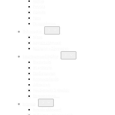
Aldina
Pessoa
Ποίηση
Ίψεν
Περισσότερα…
Φιλοσοφία
Νίτσε
Αρχαία ελληνική
Νεότερη – Σύγχρονη
Επιστημονικά Βιβλία
Οικονομία
Ψυχολογία
Παιδαγωγική
Κοινωνιολογία
Διδακτική
Τουριστικές Σπουδές
Περισσότερα…
Ιστορία
Αρχαία ελληνική