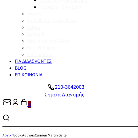
Βυζάντιο – Μεσαιωνική
Νεότερη – Σύγχρονη
Διεθνή
Enid Blyton, Πέντε Φίλοι
Λεξικά
Σχολικά
Βιβλία για την Άνδρο
Νέες Εκδόσεις
Υπό Έκδοση
ΓΙΑ ΔΙΔΑΣΚΟΝΤΕΣ
BLOG
ΕΠΙΚΟΙΝΩΝΙΑ
210-3642003
Σημεία Διανομής
0
Αρχική
Book Authors
Carmen Martín Gaite