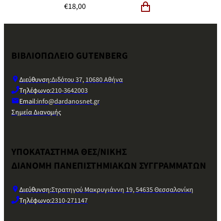
€
18,00
ΒΙΒΛΙΟΠΩΛΕΙΟ GUTENBERG
Διεύθυνση:
Διδότου 37, 10680 Αθήνα
Τηλέφωνο:
210-3642003
Email:
info@dardanosnet.gr
Σημεία Διανομής
ΥΠΟΚΑΤΑΣΤΗΜΑ ΘΕΣ/ΝΙΚΗΣ
ΔΙΑΝΟΜΗ ΠΑΝΕΠΙΣΤΗΜΙΑΚΩΝ ΣΥΓΓΡΑΜΜΑΤΩΝ
Διεύθυνση:
Στρατηγού Μακρυγιάννη 19, 54635 Θεσσαλονίκη
Τηλέφωνο:
2310-271147