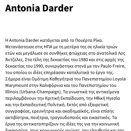
Antonia Darder
Η Antonia Darder κατάγεται από το Πουέρτο Ρίκο.
Μετανάστευσε στις ΗΠΑ με τη μητέρα της σε ηλικία τριών
ετών και μεγάλωσε σε συνθήκες φτώχειας στο ανατολικό Λος
Άντζελες. Στα τέλη της δεκαετίας του 1980 και στις αρχές της
δεκαετίας του 1990, συνεργάστηκε στενά με τον Paulo Freire,
του οποίου οι ιδέες επηρέασαν καταλυτικά το έργο της.
Σήμερα είναι Ομότιμη Καθηγήτρια του Πανεπιστημίου Loyola
Marymount στην Καλιφόρνια και του Πανεπιστημίου του
Illinois (Urbana-Champaign). Τα γνωστικά της αντικείμενα
περιλαμβάνουν την Κριτική Εκπαίδευση, την Ηθική Ηγεσία
και την Εκπαιδευτική Πολιτική. Εκτός από εξαιρετική
συγγραφέας, ερευνήτρια και ακαδημαϊκός, είναι επίσης
ακτιβίστρια, ποιήτρια, τραγουδοποιός και εικαστικός. Τα
έργα της αντικατοπτρίζουν τις ιδέες της για την κοινωνική
δικαιοσύνη, τους κοινωνικούς αγώνες, την ελευθερία και την