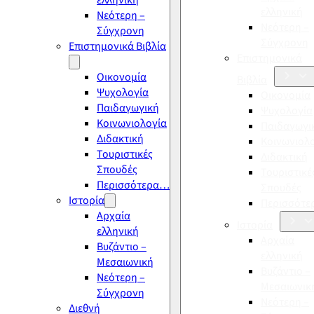
ελληνική
ελληνική
Νεότερη –
Νεότερη –
Σύγχρονη
Σύγχρονη
Επιστημονικά Βιβλία
Επιστημονικά
Οικονομία
Βιβλία
Ψυχολογία
Οικονομία
Παιδαγωγική
Ψυχολογία
Κοινωνιολογία
Παιδαγωγι
Διδακτική
Κοινωνιολ
Τουριστικές
Διδακτική
Σπουδές
Τουριστικέ
Περισσότερα…
Σπουδές
Ιστορία
Περισσότ
Αρχαία
Ιστορία
ελληνική
Αρχαία
Βυζάντιο –
ελληνική
Μεσαιωνική
Βυζάντιο –
Νεότερη –
Μεσαιωνικ
Σύγχρονη
Νεότερη –
Διεθνή