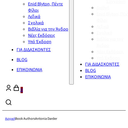
Σύγχρονη
Enid Blyton, Πέντε
Διεθνή
Φίλοι
Enid Blyton, Πέν
Λεξικά
Φίλοι
Σχολικά
Λεξικά
Βιβλία για την Άνδρο
Σχολικά
Νέες Εκδόσεις
Βιβλία για την
Υπό Έκδοση
Άνδρο
ΓΙΑ ΔΙΔΑΣΚΟΝΤΕΣ
Νέες Εκδόσεις
Υπό Έκδοση
BLOG
ΓΙΑ ΔΙΔΑΣΚΟΝΤΕΣ
ΕΠΙΚΟΙΝΩΝΙΑ
BLOG
ΕΠΙΚΟΙΝΩΝΙΑ
0
Αρχική
Book Authors
Antonia Darder