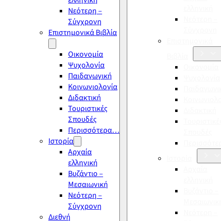
ελληνική
ελληνική
Νεότερη –
Νεότερη –
Σύγχρονη
Σύγχρονη
Επιστημονικά Βιβλία
Επιστημονικά
Οικονομία
Βιβλία
Ψυχολογία
Οικονομία
Παιδαγωγική
Ψυχολογία
Κοινωνιολογία
Παιδαγωγι
Διδακτική
Κοινωνιολ
Τουριστικές
Διδακτική
Σπουδές
Τουριστικέ
Περισσότερα…
Σπουδές
Ιστορία
Περισσότ
Αρχαία
Ιστορία
ελληνική
Αρχαία
Βυζάντιο –
ελληνική
Μεσαιωνική
Βυζάντιο –
Νεότερη –
Μεσαιωνικ
Σύγχρονη
Νεότερη –
Διεθνή