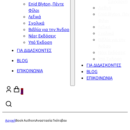
Σύγχρονη
Enid Blyton, Πέντε
Διεθνή
Φίλοι
Enid Blyton, Πέν
Λεξικά
Φίλοι
Σχολικά
Λεξικά
Βιβλία για την Άνδρο
Σχολικά
Νέες Εκδόσεις
Βιβλία για την
Υπό Έκδοση
Άνδρο
ΓΙΑ ΔΙΔΑΣΚΟΝΤΕΣ
Νέες Εκδόσεις
Υπό Έκδοση
BLOG
ΓΙΑ ΔΙΔΑΣΚΟΝΤΕΣ
ΕΠΙΚΟΙΝΩΝΙΑ
BLOG
ΕΠΙΚΟΙΝΩΝΙΑ
0
Αρχική
Book Authors
Αναστασία Γκότοβου