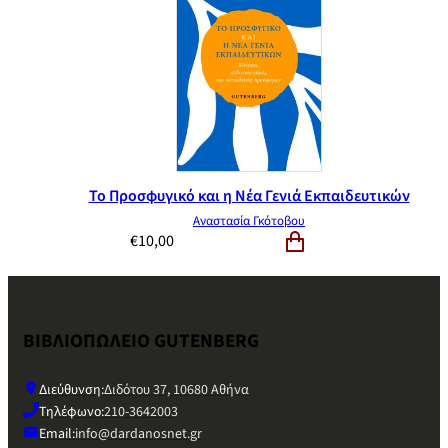
Το Προσφυγικό και η Νέα Γενιά Εκπαιδευτικών
Αναστασία Γκότοβου
€
10,00
ΒΙΒΛΙΟΠΩΛΕΙΟ GUTENBERG
Διεύθυνση:
Διδότου 37, 10680 Αθήνα
Τηλέφωνο:
210-3642003
Email:
info@dardanosnet.gr