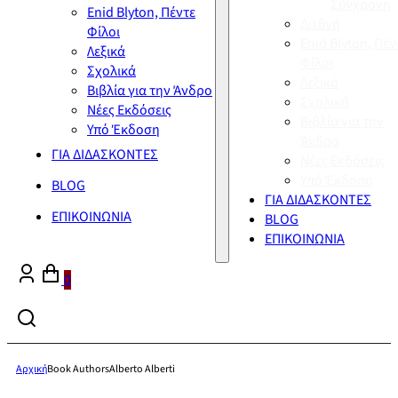
Σύγχρονη
Enid Blyton, Πέντε
Διεθνή
Φίλοι
Enid Blyton, Πέν
Λεξικά
Φίλοι
Σχολικά
Λεξικά
Βιβλία για την Άνδρο
Σχολικά
Νέες Εκδόσεις
Βιβλία για την
Υπό Έκδοση
Άνδρο
ΓΙΑ ΔΙΔΑΣΚΟΝΤΕΣ
Νέες Εκδόσεις
Υπό Έκδοση
BLOG
ΓΙΑ ΔΙΔΑΣΚΟΝΤΕΣ
ΕΠΙΚΟΙΝΩΝΙΑ
BLOG
ΕΠΙΚΟΙΝΩΝΙΑ
0
Αρχική
Book Authors
Alberto Alberti