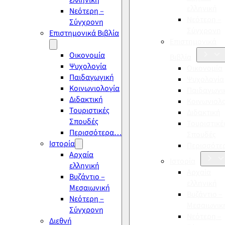
ελληνική
ελληνική
Νεότερη –
Νεότερη –
Σύγχρονη
Σύγχρονη
Επιστημονικά Βιβλία
Επιστημονικά
Οικονομία
Βιβλία
Ψυχολογία
Οικονομία
Παιδαγωγική
Ψυχολογία
Κοινωνιολογία
Παιδαγωγι
Διδακτική
Κοινωνιολ
Τουριστικές
Διδακτική
Σπουδές
Τουριστικέ
Περισσότερα…
Σπουδές
Ιστορία
Περισσότ
Αρχαία
Ιστορία
ελληνική
Αρχαία
Βυζάντιο –
ελληνική
Μεσαιωνική
Βυζάντιο –
Νεότερη –
Μεσαιωνικ
Σύγχρονη
Νεότερη –
Διεθνή