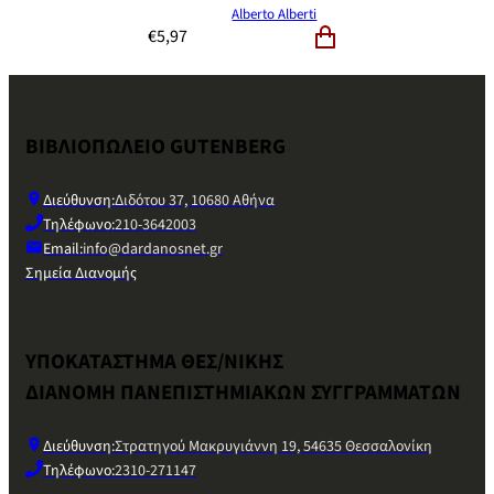
Alberto Alberti
€
5,97
ΒΙΒΛΙΟΠΩΛΕΙΟ GUTENBERG
Διεύθυνση:
Διδότου 37, 10680 Αθήνα
Τηλέφωνο:
210-3642003
Email:
info@dardanosnet.gr
Σημεία Διανομής
ΥΠΟΚΑΤΑΣΤΗΜΑ ΘΕΣ/ΝΙΚΗΣ
ΔΙΑΝΟΜΗ ΠΑΝΕΠΙΣΤΗΜΙΑΚΩΝ ΣΥΓΓΡΑΜΜΑΤΩΝ
Διεύθυνση:
Στρατηγού Μακρυγιάννη 19, 54635 Θεσσαλονίκη
Τηλέφωνο:
2310-271147