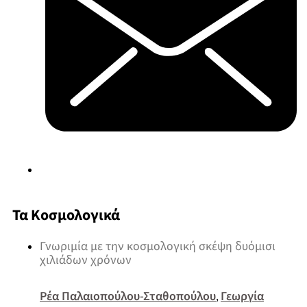
Τα Κοσμολογικά
Γνωριμία με την κοσμολογική σκέψη δυόμισι
χιλιάδων χρόνων
Ρέα Παλαιοπούλου-Σταθοπούλου
Γεωργία
,