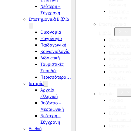
ελληνική
ελληνική
Νεότερη –
Νεότερη –
Σύγχρονη
Σύγχρονη
Επιστημονικά Βιβλία
Επιστημονικά
Οικονομία
Βιβλία
Ψυχολογία
Οικονομία
Παιδαγωγική
Ψυχολογία
Κοινωνιολογία
Παιδαγωγι
Διδακτική
Κοινωνιολ
Τουριστικές
Διδακτική
Σπουδές
Τουριστικέ
Περισσότερα…
Σπουδές
Ιστορία
Περισσότ
Αρχαία
Ιστορία
ελληνική
Αρχαία
Βυζάντιο –
ελληνική
Μεσαιωνική
Βυζάντιο –
Νεότερη –
Μεσαιωνικ
Σύγχρονη
Νεότερη –
Διεθνή