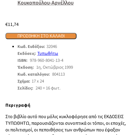
Κουκοπούλου-Αρνέλλου
€
11,74
ΠΡΟΣΘΉΚΗ ΣΤΟ ΚΑΛΆΘΙ
32046
Κωδ. Ευδόξου:
Τυπωθήτω
Εκδόσεις:
978-960-8041-13-4
ISBN:
1η, Οκτώβριος 1999
Έκδοση:
804113
Κωδ. καταλόγου:
17 x 24
Σχήμα:
240 + 16 φωτ.
Σελίδες:
Περιγραφή
Στο βιβλίο αυτό που μόλις κυκλοφόρησε από τις ΕΚΔΟΣΕΙΣ
ΤΥΠΩΘΗΤΩ, παρουσιάζονται συνοπτικά οι τόποι, οι εποχές,
οι πολιτισμοί, οι πεποιθήσεις των ανθρώπων που έψαξαν