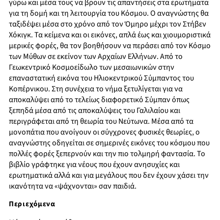
γύρω και μέσα τους να βρουν τις απαντήσεις στα ερωτήματα
για τη δομή και τη λειτουργία του Κόσμου. Ο αναγνώστης θα
ταξιδέψει μέσα στο χρόνο από τον Όμηρο μέχρι τον Στήβεν
Χόκιγκ. Τα κείμενα και οι εικόνες, απλά έως και χιουμοριστικά
μερικές φορές, θα τον βοηθήσουν να περάσει από τον Κόσμο
των Μύθων σε εκείνον των Αρχαίων Ελλήνων. Από το
Γεωκεντρικό Κοσμοείδωλο των μεσαιωνικών στην
επαναστατική εικόνα του Ηλιοκεντρικού Σύμπαντος του
Κοπέρνικου. Στη συνέχεια το νήμα ξετυλίγεται για να
αποκαλύψει από το τελείως διαφορετικό Σύμπαν όπως
ξεπηδά μέσα από τις αποκαλύψεις του Γαλιλαίου και
περιγράφεται από τη θεωρία του Νεύτωνα. Μέσα από τα
μονοπάτια που ανοίγουν οι σύγχρονες φυσικές θεωρίες, ο
αναγνώστης οδηγείται σε σημερινές εικόνες του κόσμου που
πολλές φορές ξεπερνούν και την πιο τολμηρή φαντασία. Το
βιβλίο γράφτηκε για νέους που έχουν ανησυχίες και
ερωτηματικά αλλά και για μεγάλους που δεν έχουν χάσει την
ικανότητα να «ψάχνονται» σαν παιδιά.
Περιεχόμενα