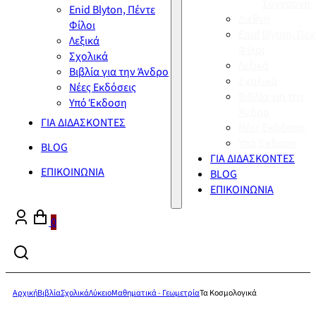
Σύγχρονη
Enid Blyton, Πέντε
Διεθνή
Φίλοι
Enid Blyton, Πέν
Λεξικά
Φίλοι
Σχολικά
Λεξικά
Βιβλία για την Άνδρο
Σχολικά
Νέες Εκδόσεις
Βιβλία για την
Υπό Έκδοση
Άνδρο
ΓΙΑ ΔΙΔΑΣΚΟΝΤΕΣ
Νέες Εκδόσεις
Υπό Έκδοση
BLOG
ΓΙΑ ΔΙΔΑΣΚΟΝΤΕΣ
ΕΠΙΚΟΙΝΩΝΙΑ
BLOG
ΕΠΙΚΟΙΝΩΝΙΑ
0
Αρχική
Βιβλία
Σχολικά
Λύκειο
Μαθηματικά - Γεωμετρία
Τα Κοσμολογικά