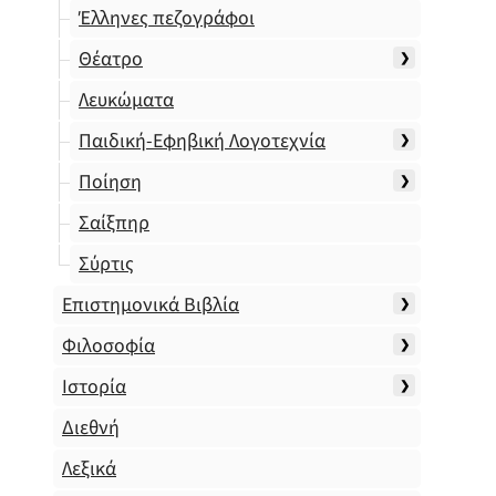
Έλληνες πεζογράφοι
Θέατρο
Λευκώματα
Παιδική-Εφηβική Λογοτεχνία
Ποίηση
Σαίξπηρ
Σύρτις
Επιστημονικά Βιβλία
Φιλοσοφία
Ιστορία
Διεθνή
Λεξικά