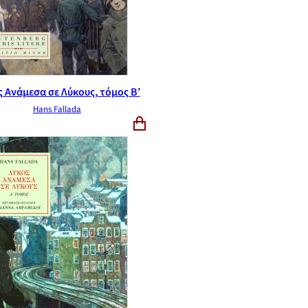
 Ανάμεσα σε Λύκους, τόμος B’
Hans Fallada