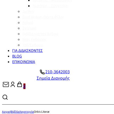
Βυζάντιο – Μεσαιωνική
Νεότερη – Σύγχρονη
Διεθνή
Enid Blyton, Πέντε Φίλοι
Λεξικά
Σχολικά
Βιβλία για την Άνδρο
Νέες Εκδόσεις
Υπό Έκδοση
ΓΙΑ ΔΙΔΑΣΚΟΝΤΕΣ
BLOG
ΕΠΙΚΟΙΝΩΝΙΑ
210-3642003
Σημεία Διανομής
0
Αρχική
Βιβλία
Λογοτεχνία
Orbis Literæ