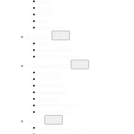
Aldina
Pessoa
Ποίηση
Ίψεν
Περισσότερα…
Φιλοσοφία
Νίτσε
Αρχαία ελληνική
Νεότερη – Σύγχρονη
Επιστημονικά Βιβλία
Οικονομία
Ψυχολογία
Παιδαγωγική
Κοινωνιολογία
Διδακτική
Τουριστικές Σπουδές
Περισσότερα…
Ιστορία
Αρχαία ελληνική